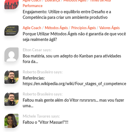
Agile Coach
/
Liderança
/
Métodos Ágeis
/
Times de Alta
Performance
Engajamento: Utilize o equilíbrio entre Desafio e a
Competência para criar um ambiente produtivo
Agile Coach
/
Métodos Ágeis
/
Princípios Ágeis
/
Valores Ágeis
Porque Utilizar Métodos Ágeis não é garantia de que você
seja realmente ágil?
Elton Cesar says:
Boa matéria, sou um adepto do Kanban para atividades
fora da...
Roberto Brasileiro says:
Referências:
https://en.wikipedia.org/wiki/Four_stages_of_competence
Roberto Brasileiro says:
Faltou mais gente além do Vitor rsrsrsrsrs... mas vou fazer
uma...
Michele Tavares says:
Faltou o "Vitor Massari"!!!