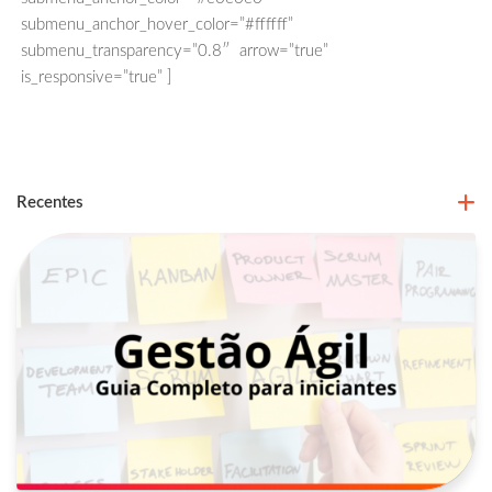
submenu_anchor_hover_color=”#ffffff”
submenu_transparency=”0.8″ arrow=”true”
is_responsive=”true” ]
Recentes