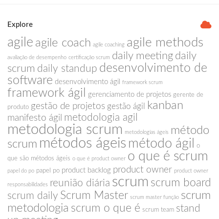
Explore
agile
agile methods
agile coach
agile coaching
daily meeting
daily
avaliação de desempenho
certificação scrum
desenvolvimento de
scrum
daily standup
software
desenvolvimento ágil
framework scrum
framework ágil
gerenciamento de projetos
gerente de
kanban
gestão de projetos
gestão ágil
produto
metodologia agil
manifesto ágil
metodologia scrum
método
metodologias ágeis
métodos ágeis
método ágil
scrum
o
o que é scrum
que são métodos ágeis
o que é product owner
product owner
product backlog
papel po
papel do po
product owner
scrum
scrum board
reunião diária
responsabilidades
scrum
Scrum Master
scrum daily
scrum master função
metodologia
scrum o que é
stand
scrum team