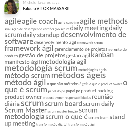
Michele Tavares says:
Falou o VITOR MASSARI!
agile
agile methods
agile coach
agile coaching
daily meeting
daily
avaliação de desempenho
certificação scrum
desenvolvimento de
scrum
daily standup
software
desenvolvimento ágil
framework scrum
framework ágil
gerenciamento de projetos
gerente de
kanban
gestão de projetos
gestão ágil
produto
metodologia agil
manifesto ágil
metodologia scrum
metodologias ágeis
métodos ágeis
método scrum
o
método ágil
o que são métodos ágeis
o que é product owner
que é scrum
product backlog
papel po
papel do po
reunião
product owner
product owner responsabilidades
scrum
scrum board
diária
scrum daily
scrum
Scrum Master
scrum master função
metodologia
scrum o que é
stand
scrum team
up meeting
transformação digital
transformação ágil