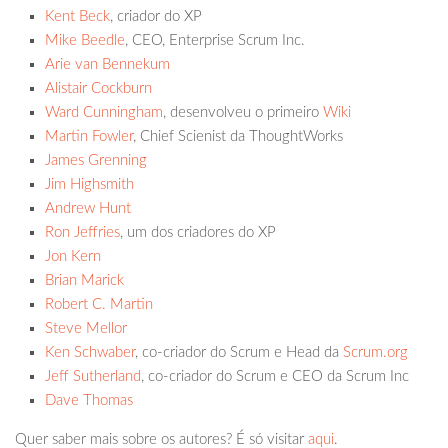
Kent Beck
, criador do XP
Mike Beedle
, CEO, Enterprise Scrum Inc.
Arie van Bennekum
Alistair Cockburn
Ward Cunningham
, desenvolveu o primeiro
Wiki
Martin Fowler
, Chief Scienist da ThoughtWorks
James Grenning
Jim Highsmith
Andrew Hunt
Ron Jeffries
, um dos criadores do XP
Jon Kern
Brian Marick
Robert C. Martin
Steve Mellor
Ken Schwaber
, co-criador do Scrum e Head da
Scrum.org
Jeff Sutherland
, co-criador do Scrum e CEO da Scrum Inc
Dave Thomas
Quer saber mais sobre os autores? É só visitar
aqui
.