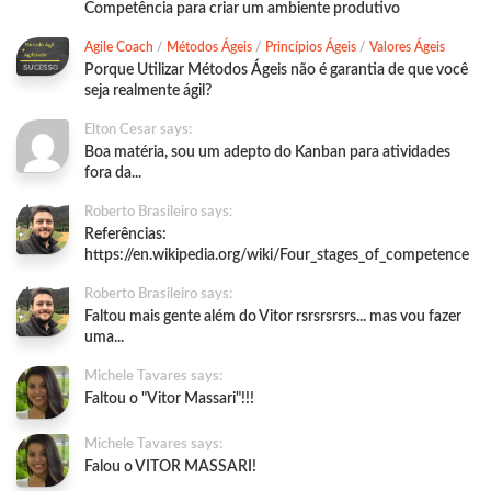
Competência para criar um ambiente produtivo
Agile Coach
/
Métodos Ágeis
/
Princípios Ágeis
/
Valores Ágeis
Porque Utilizar Métodos Ágeis não é garantia de que você
seja realmente ágil?
Elton Cesar says:
Boa matéria, sou um adepto do Kanban para atividades
fora da...
Roberto Brasileiro says:
Referências:
https://en.wikipedia.org/wiki/Four_stages_of_competence
Roberto Brasileiro says:
Faltou mais gente além do Vitor rsrsrsrsrs... mas vou fazer
uma...
Michele Tavares says:
Faltou o "Vitor Massari"!!!
Michele Tavares says:
Falou o VITOR MASSARI!