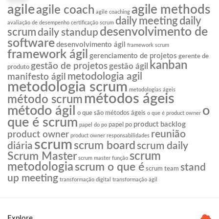
agile
agile methods
agile coach
agile coaching
daily meeting
daily
avaliação de desempenho
certificação scrum
desenvolvimento de
scrum
daily standup
software
desenvolvimento ágil
framework scrum
framework ágil
gerenciamento de projetos
gerente de
kanban
gestão de projetos
gestão ágil
produto
metodologia agil
manifesto ágil
metodologia scrum
metodologias ágeis
métodos ágeis
método scrum
o
método ágil
o que são métodos ágeis
o que é product owner
que é scrum
product backlog
papel po
papel do po
reunião
product owner
product owner responsabilidades
scrum
scrum board
diária
scrum daily
scrum
Scrum Master
scrum master função
metodologia
scrum o que é
stand
scrum team
up meeting
transformação digital
transformação ágil
Explore