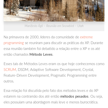
Manifesto Ágil – Reunião em Snowbird – Utah
Na primavera de 2000, líderes da comunidade de
extreme
programming
se reuniram para discutir as práticas do XP. Durante
essa reunião também foi debatido a relação entre o XP e os até
então chamados
Método Leves
.
Esses tais de Métodos Leves eram os que hoje conhecemos como
SCRUM
, DSDM, Adaptive Software Development, Crystal,
Feature-Driven Development, Pragmatic Programming entre
outros.
Essa relação foi discutida pelo fato dos métodos leves e do XP
estarem na contramão dos até então
métodos pesados
. Ou seja,
eles possuíam uma abordagem mais leve e menos burocrática.