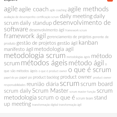
agile
agile methods
agile coach
agile coaching
daily meeting
daily
avaliação de desempenho
certificação scrum
desenvolvimento de
scrum
daily standup
software
desenvolvimento ágil
framework scrum
framework ágil
gerenciamento de projetos
gerente de
kanban
gestão de projetos
gestão ágil
produto
metodologia agil
manifesto ágil
metodologia scrum
método
metodologias ágeis
métodos ágeis
método ágil
scrum
o
o que é scrum
que são métodos ágeis
o que é product owner
product owner
product backlog
papel po
papel do po
product owner
scrum
scrum board
reunião diária
responsabilidades
scrum
Scrum Master
scrum daily
scrum master função
metodologia
scrum o que é
stand
scrum team
up meeting
transformação digital
transformação ágil