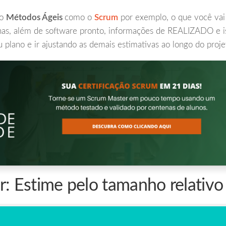
do
Métodos Ágeis
como o
Scrum
por exemplo, o que você vai
nas, além de software pronto, informações de REALIZADO e i
eu plano e ir ajustando as demais estimativas ao longo do proje
r: Estime pelo tamanho relativo