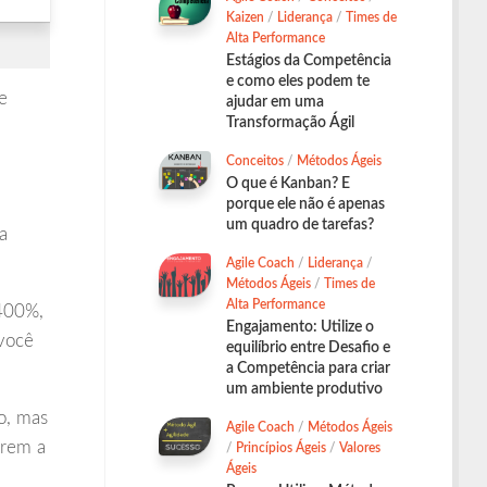
Kaizen
/
Liderança
/
Times de
Alta Performance
Estágios da Competência
e como eles podem te
e
ajudar em uma
Transformação Ágil
Conceitos
/
Métodos Ágeis
O que é Kanban? E
porque ele não é apenas
um quadro de tarefas?
a
Agile Coach
/
Liderança
/
Métodos Ágeis
/
Times de
Alta Performance
 400%,
Engajamento: Utilize o
 você
equilíbrio entre Desafio e
a Competência para criar
um ambiente produtivo
o, mas
Agile Coach
/
Métodos Ágeis
arem a
/
Princípios Ágeis
/
Valores
Ágeis