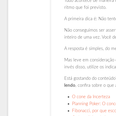
Tudo acontece de maneira d
ritmo que foi previsto.
A primeira dica é: Não tent
Não conseguimos ser assert
inteiro de uma vez. Você 
A resposta é simples, do m
Mas leve em consideração q
invés disso, utilize os indi
Está gostando do conteúdo?
lendo
, confira sobre o que 
O cone da Incerteza
Planning Poker: O conc
Fibonacci, por que esc