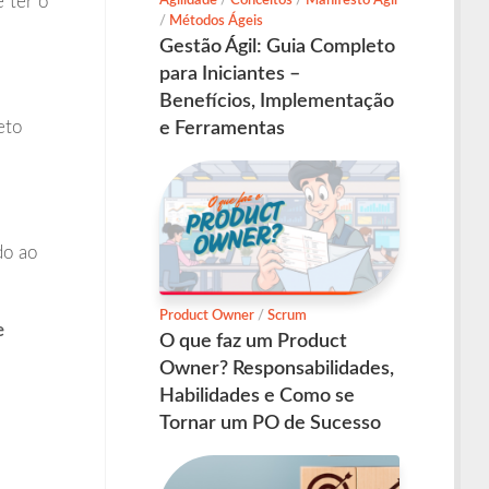
 ter o
Agilidade
/
Conceitos
/
Manifesto Ágil
/
Métodos Ágeis
Gestão Ágil: Guia Completo
para Iniciantes –
Benefícios, Implementação
eto
e Ferramentas
do ao
Product Owner
/
Scrum
e
O que faz um Product
Owner? Responsabilidades,
Habilidades e Como se
Tornar um PO de Sucesso