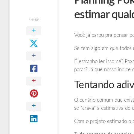
Planning Pok
Times
Ágeis
estimar qual
SHARE
Você já parou pra pensar p
Se tem algo em que todos 
É estranho ler isso né? Po
parar? Já que nosso índice d
Tentando adiv
O cenário comum que existe
se “crava” a estimativa de 
Com o projeto estimado o 