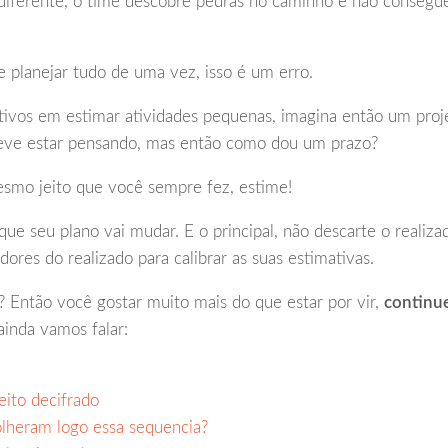
iferente, o time descobre pedras no caminho e não consegue
e planejar tudo de uma vez, isso é um erro.
ivos em estimar atividades pequenas, imagina então um proj
deve estar pensando, mas então como dou um prazo?
esmo jeito que você sempre fez, estime!
ue seu plano vai mudar. E o principal, não descarte o realiza
cadores do realizado para calibrar as suas estimativas.
 Então você gostar muito mais do que estar por vir,
continu
ainda vamos falar:
eito decifrado
olheram logo essa sequencia?