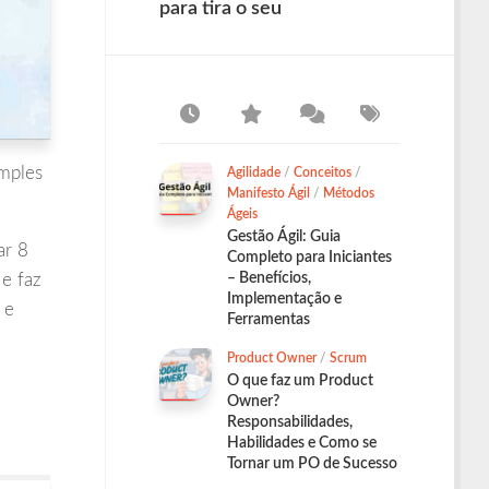
para tira o seu
imples
Agilidade
/
Conceitos
/
Manifesto Ágil
/
Métodos
Ágeis
Gestão Ágil: Guia
ar 8
Completo para Iniciantes
 e faz
– Benefícios,
Implementação e
 e
Ferramentas
Product Owner
/
Scrum
O que faz um Product
Owner?
Responsabilidades,
Habilidades e Como se
Tornar um PO de Sucesso