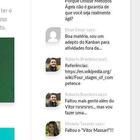
Porque Utilizar Métodos
Ágeis não é garantia de
 ter é
que você seja realmente
sso
ágil?
to.
Elton Cesar says:
Boa matéria, sou um
adepto do Kanban para
atividades fora da...
Roberto Brasileiro says:
Referências:
https://en.wikipedia.org/
wiki/Four_stages_of_com
petence
Roberto Brasileiro says:
Faltou mais gente além do
Vitor rsrsrsrsrs... mas vou
fazer uma...
Michele Tavares says:
Faltou o "Vitor Massari"!!!