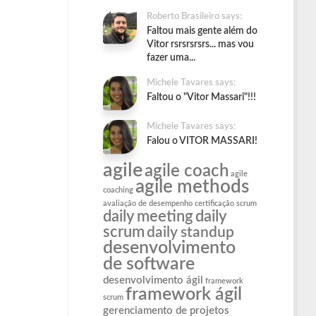
Roberto Brasileiro says:
Faltou mais gente além do
Vitor rsrsrsrsrs... mas vou
fazer uma...
Michele Tavares says:
Faltou o "Vitor Massari"!!!
Michele Tavares says:
Falou o VITOR MASSARI!
agile
agile coach
agile
agile methods
coaching
avaliação de desempenho
certificação scrum
daily meeting
daily
scrum
daily standup
desenvolvimento
de software
desenvolvimento ágil
framework
framework ágil
scrum
gerenciamento de projetos