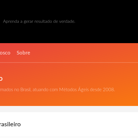
Aprenda a gerar resultado de verdade.
nosco
Sobre
o
ormados no Brasil, atuando com Métodos Ágeis desde 2008.
asileiro