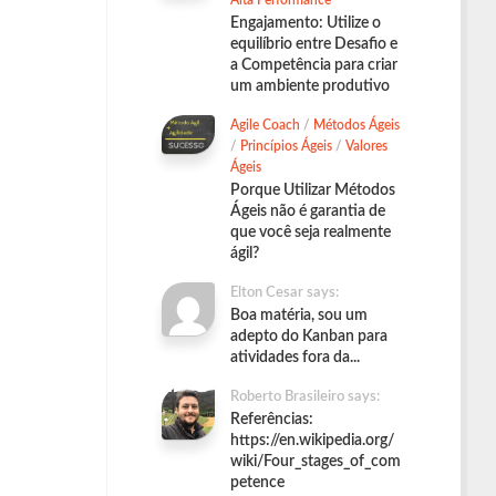
Alta Performance
Engajamento: Utilize o
equilíbrio entre Desafio e
a Competência para criar
um ambiente produtivo
Agile Coach
/
Métodos Ágeis
/
Princípios Ágeis
/
Valores
Ágeis
Porque Utilizar Métodos
Ágeis não é garantia de
que você seja realmente
ágil?
Elton Cesar says:
Boa matéria, sou um
adepto do Kanban para
atividades fora da...
Roberto Brasileiro says:
Referências:
https://en.wikipedia.org/
wiki/Four_stages_of_com
petence