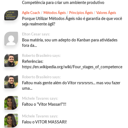
Competência para criar um ambiente produtivo
Agile Coach
/
Métodos Ágeis
/
Princípios Ágeis
/
Valores Ágeis
Porque Utilizar Métodos Ágeis não é garantia de que você
seja realmente ágil?
Elton Cesar says:
Boa matéria, sou um adepto do Kanban para atividades
fora da...
Roberto Brasileiro says:
Referências:
https://en.wikipedia.org/wiki/Four_stages_of_competence
Roberto Brasileiro says:
Faltou mais gente além do Vitor rsrsrsrsrs... mas vou fazer
uma...
Michele Tavares says:
Faltou o "Vitor Massari"!!!
Michele Tavares says:
Falou o VITOR MASSARI!