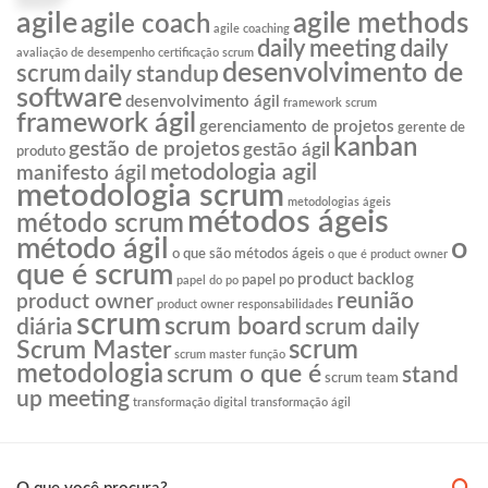
agile
agile methods
agile coach
agile coaching
daily meeting
daily
avaliação de desempenho
certificação scrum
desenvolvimento de
scrum
daily standup
software
desenvolvimento ágil
framework scrum
framework ágil
gerenciamento de projetos
gerente de
kanban
gestão de projetos
gestão ágil
produto
metodologia agil
manifesto ágil
metodologia scrum
metodologias ágeis
métodos ágeis
método scrum
o
método ágil
o que são métodos ágeis
o que é product owner
que é scrum
product backlog
papel po
papel do po
reunião
product owner
product owner responsabilidades
scrum
scrum board
diária
scrum daily
scrum
Scrum Master
scrum master função
metodologia
scrum o que é
stand
scrum team
up meeting
transformação digital
transformação ágil