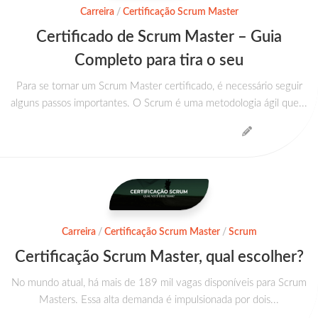
Carreira
/
Certificação Scrum Master
Certificado de Scrum Master – Guia
Completo para tira o seu
Para se tornar um Scrum Master certificado, é necessário seguir
alguns passos importantes. O Scrum é uma metodologia ágil que...
Carreira
/
Certificação Scrum Master
/
Scrum
Certificação Scrum Master, qual escolher?
No mundo atual, há mais de 189 mil vagas disponíveis para Scrum
Masters. Essa alta demanda é impulsionada por dois...