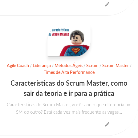
Agile Coach
/
Liderança
/
Métodos Ágeis
/
Scrum
/
Scrum Master
/
Times de Alta Performance
Características do Scrum Master, como
sair da teoria e ir para a prática
Características do Scrum Master, você sabe o que diferencia um
SM do outro? Está cada vez mais frequente as vagas...