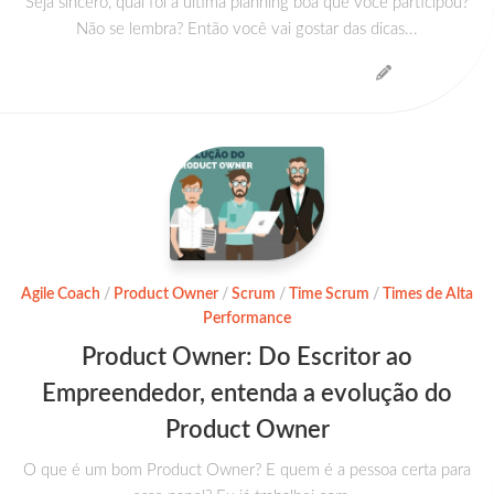
Seja sincero, qual foi a última planning boa que você participou?
Não se lembra? Então você vai gostar das dicas...
Agile Coach
/
Product Owner
/
Scrum
/
Time Scrum
/
Times de Alta
Performance
Product Owner: Do Escritor ao
Empreendedor, entenda a evolução do
Product Owner
O que é um bom Product Owner? E quem é a pessoa certa para