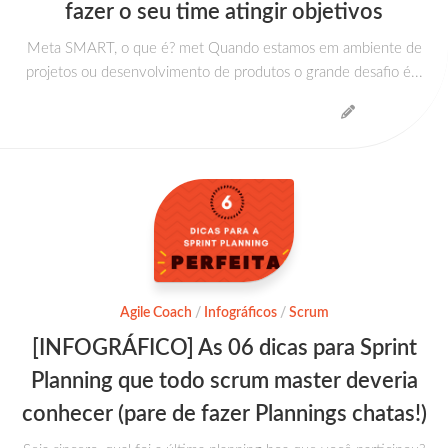
fazer o seu time atingir objetivos
Meta SMART, o que é? met Quando estamos em ambiente de
projetos ou desenvolvimento de produtos o grande desafio é...
Agile Coach
/
Infográficos
/
Scrum
[INFOGRÁFICO] As 06 dicas para Sprint
Planning que todo scrum master deveria
conhecer (pare de fazer Plannings chatas!)