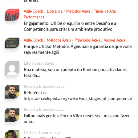
tarefas?
Agile Coach
/
Liderança
/
Métodos Ágeis
/
Times de Alta
Performance
Engajamento: Utilize o equilíbrio entre Desafio e a
Competência para criar um ambiente produtivo
Agile Coach
/
Métodos Ágeis
/
Princípios Ágeis
/
Valores Ágeis
Porque Utilizar Métodos Ágeis não é garantia de que você
seja realmente ágil?
Elton Cesar says:
Boa matéria, sou um adepto do Kanban para atividades
fora da...
Roberto Brasileiro says:
Referências:
https://en.wikipedia.org/wiki/Four_stages_of_competence
Roberto Brasileiro says:
Faltou mais gente além do Vitor rsrsrsrsrs... mas vou fazer
uma...
Michele Tavares says: