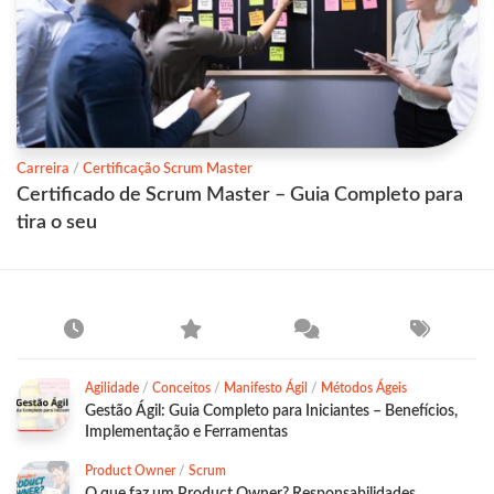
Carreira
/
Certificação Scrum Master
Certificado de Scrum Master – Guia Completo para
tira o seu
Agilidade
/
Conceitos
/
Manifesto Ágil
/
Métodos Ágeis
Gestão Ágil: Guia Completo para Iniciantes – Benefícios,
Implementação e Ferramentas
Product Owner
/
Scrum
O que faz um Product Owner? Responsabilidades,