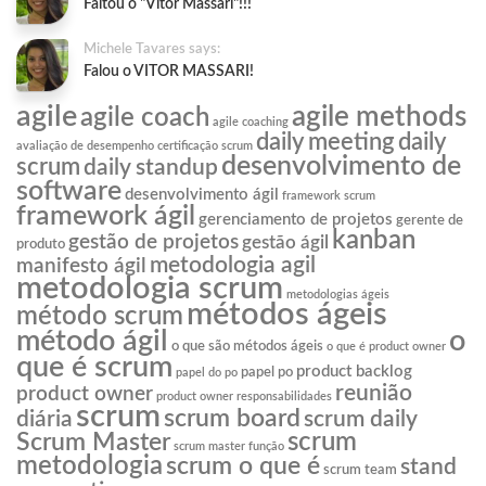
Faltou o "Vitor Massari"!!!
Michele Tavares says:
Falou o VITOR MASSARI!
agile
agile methods
agile coach
agile coaching
daily meeting
daily
avaliação de desempenho
certificação scrum
desenvolvimento de
scrum
daily standup
software
desenvolvimento ágil
framework scrum
framework ágil
gerenciamento de projetos
gerente de
kanban
gestão de projetos
gestão ágil
produto
metodologia agil
manifesto ágil
metodologia scrum
metodologias ágeis
métodos ágeis
método scrum
o
método ágil
o que são métodos ágeis
o que é product owner
que é scrum
product backlog
papel po
papel do po
reunião
product owner
product owner responsabilidades
scrum
scrum board
diária
scrum daily
scrum
Scrum Master
scrum master função
metodologia
scrum o que é
stand
scrum team