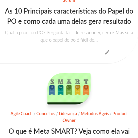
Scrum
As 10 Principais características do Papel do
PO e como cada uma delas gera resultado
Qual o papel do PO? Pergunta fácil de responder, certo? Mas será
que o papel do po é fácil de...
Agile Coach
/
Conceitos
/
Liderança
/
Métodos Ágeis
/
Product
Owner
O que é Meta SMART? Veja como ela vai