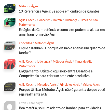
Métodos Ágeis
10 Referências Ágeis: Se apoie em ombros de gigantes
Agile Coach
/
Conceitos
/
Kaizen
/
Liderança
/
Times de Alta
Performance
Estágios da Competência e como eles podem te ajudar em
uma Transformação Ágil
Conceitos
/
Métodos Ágeis
O que é Kanban? E porque ele não é apenas um quadro de
tarefas?
Agile Coach
/
Liderança
/
Métodos Ágeis
/
Times de Alta
Performance
Engajamento: Utilize o equilíbrio entre Desafio e a
Competência para criar um ambiente produtivo
Agile Coach
/
Métodos Ágeis
/
Princípios Ágeis
/
Valores Ágeis
Porque Utilizar Métodos Ágeis não é garantia de que você
seja realmente ágil?
Elton Cesar says:
Boa matéria, sou um adepto do Kanban para atividades