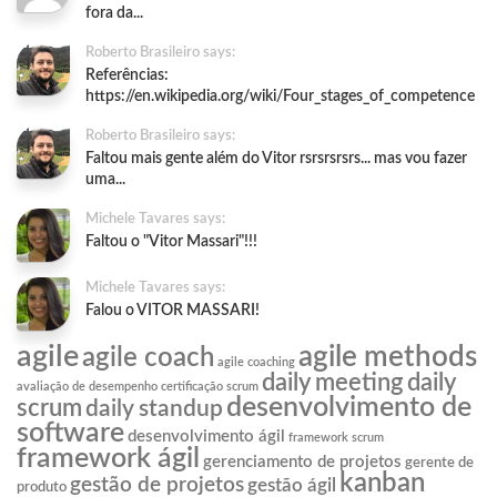
fora da...
Roberto Brasileiro says:
Referências:
https://en.wikipedia.org/wiki/Four_stages_of_competence
Roberto Brasileiro says:
Faltou mais gente além do Vitor rsrsrsrsrs... mas vou fazer
uma...
Michele Tavares says:
Faltou o "Vitor Massari"!!!
Michele Tavares says:
Falou o VITOR MASSARI!
agile
agile methods
agile coach
agile coaching
daily meeting
daily
avaliação de desempenho
certificação scrum
desenvolvimento de
scrum
daily standup
software
desenvolvimento ágil
framework scrum
framework ágil
gerenciamento de projetos
gerente de
kanban
gestão de projetos
gestão ágil
produto