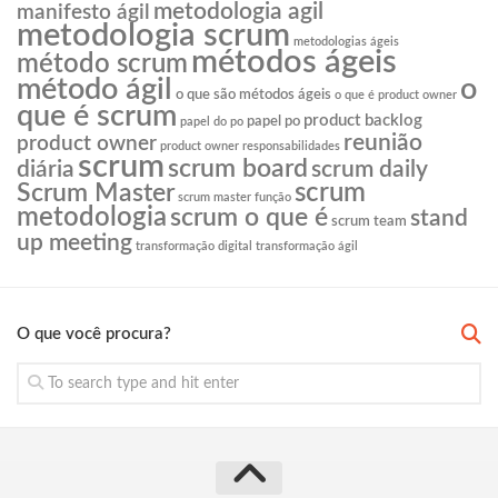
metodologia agil
manifesto ágil
metodologia scrum
metodologias ágeis
métodos ágeis
método scrum
o
método ágil
o que são métodos ágeis
o que é product owner
que é scrum
product backlog
papel po
papel do po
reunião
product owner
product owner responsabilidades
scrum
scrum board
diária
scrum daily
scrum
Scrum Master
scrum master função
metodologia
scrum o que é
stand
scrum team
up meeting
transformação digital
transformação ágil
O que você procura?