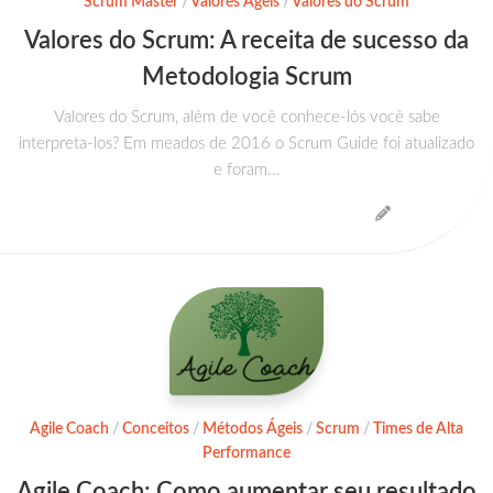
Scrum Master
/
Valores Ágeis
/
Valores do Scrum
Valores do Scrum: A receita de sucesso da
Metodologia Scrum
Valores do Scrum, além de você conhece-lós você sabe
interpreta-los? Em meados de 2016 o Scrum Guide foi atualizado
e foram...
Agile Coach
/
Conceitos
/
Métodos Ágeis
/
Scrum
/
Times de Alta
Performance
Agile Coach: Como aumentar seu resultado