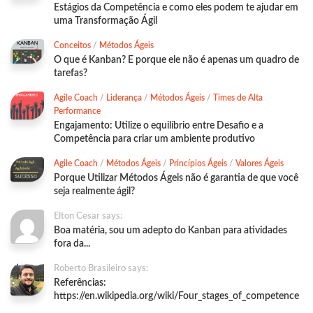
Estágios da Competência e como eles podem te ajudar em
uma Transformação Ágil
Conceitos
/
Métodos Ágeis
O que é Kanban? E porque ele não é apenas um quadro de
tarefas?
Agile Coach
/
Liderança
/
Métodos Ágeis
/
Times de Alta
Performance
Engajamento: Utilize o equilíbrio entre Desafio e a
Competência para criar um ambiente produtivo
Agile Coach
/
Métodos Ágeis
/
Princípios Ágeis
/
Valores Ágeis
Porque Utilizar Métodos Ágeis não é garantia de que você
seja realmente ágil?
Elton Cesar says:
Boa matéria, sou um adepto do Kanban para atividades
fora da...
Roberto Brasileiro says:
Referências:
https://en.wikipedia.org/wiki/Four_stages_of_competence