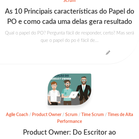
Scrum
As 10 Principais características do Papel do
PO e como cada uma delas gera resultado
Qual o papel do PO? Pergunta fácil de responder, certo? Mas será
que o papel do po é fácil de...
Agile Coach
/
Product Owner
/
Scrum
/
Time Scrum
/
Times de Alta
Performance
Product Owner: Do Escritor ao