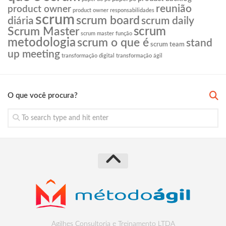
reunião
product owner
product owner responsabilidades
scrum
scrum board
diária
scrum daily
scrum
Scrum Master
scrum master função
metodologia
scrum o que é
stand
scrum team
up meeting
transformação digital
transformação ágil
O que você procura?
Agilhes Consultoria e Treinamento LTDA