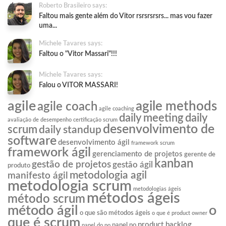
Roberto Brasileiro says:
Faltou mais gente além do Vitor rsrsrsrsrs... mas vou fazer
uma...
Michele Tavares says:
Faltou o "Vitor Massari"!!!
Michele Tavares says:
Falou o VITOR MASSARI!
agile
agile methods
agile coach
agile coaching
daily meeting
daily
avaliação de desempenho
certificação scrum
desenvolvimento de
scrum
daily standup
software
desenvolvimento ágil
framework scrum
framework ágil
gerenciamento de projetos
gerente de
kanban
gestão de projetos
gestão ágil
produto
metodologia agil
manifesto ágil
metodologia scrum
metodologias ágeis
métodos ágeis
método scrum
o
método ágil
o que são métodos ágeis
o que é product owner
que é scrum
product backlog
papel po
papel do po