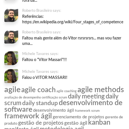
fora da...
Roberto Brasileiro says:
Referências:
https://en.wikipedia.org/wiki/Four_stages_of_competence
Roberto Brasileiro says:
Faltou mais gente além do Vitor rsrsrsrsrs... mas vou fazer
uma...
Michele Tavares says:
Faltou o "Vitor Massari"!!!
Michele Tavares says:
Falou o VITOR MASSARI!
agile
agile methods
agile coach
agile coaching
daily meeting
daily
avaliação de desempenho
certificação scrum
desenvolvimento de
scrum
daily standup
software
desenvolvimento ágil
framework scrum
framework ágil
gerenciamento de projetos
gerente de
kanban
gestão de projetos
gestão ágil
produto