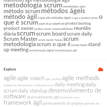
metodologia agil
manifesto ágil
metodologia scrum
metodologias ágeis
métodos ágeis
método scrum
o
método ágil
o que são métodos ágeis
o que é product owner
que é scrum
product backlog
papel po
papel do po
reunião
product owner
product owner responsabilidades
scrum
scrum board
diária
scrum daily
scrum
Scrum Master
scrum master função
metodologia
scrum o que é
stand
scrum team
up meeting
transformação digital
transformação ágil
Explore
agile
agile methods
agile coach
agile coaching
daily meeting
daily
avaliação de desempenho
certificação scrum
desenvolvimento de
scrum
daily standup
software
desenvolvimento ágil
framework scrum
framework ágil
gerenciamento de projetos
gerente de