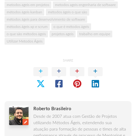
metodos ageis em projetos
metodos ageis engenharia de software
métodos ágeis kanban
métodos ágeis o que são
métodos ágeis para desenvolvimento de software
métodos ágeis xp e scrum
o que é métodos ágeis
o que são métodos ágeis
projetos ageis
trabalho em equipe
Utilizar Metodos Ágeis
SHARE
Roberto Brasileiro
Desde de 2007 atua com Gestão de Projetos
utilizando Métodos Ágeis, estendendo sua
atuação para formação de pessoas e times de alta
performance através de processo de Mentoring e