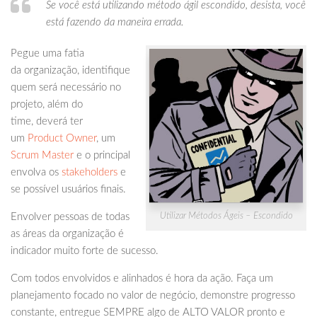
Se você está utilizando método ágil escondido, desista, você
está fazendo da maneira errada.
Pegue uma fatia
da organização, identifique
quem será necessário no
projeto, além do
time, deverá ter
um
Product Owner
, um
Scrum Master
e o principal
envolva os
stakeholders
e
se possível usuários finais.
Envolver pessoas de todas
Utilizar Métodos Ágeis – Escondido
as áreas da organização é
indicador muito forte de sucesso.
Com todos envolvidos e alinhados é hora da ação. Faça um
planejamento focado no valor de negócio, demonstre progresso
constante, entregue SEMPRE algo de ALTO VALOR pronto e