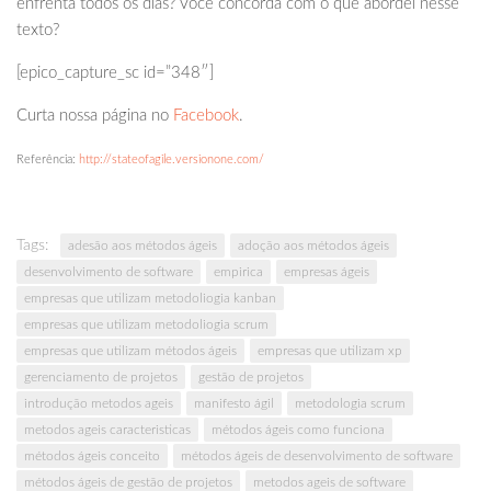
enfrenta todos os dias? Você concorda com o que abordei nesse
texto?
[epico_capture_sc id=”348″]
Curta nossa página no
Facebook
.
Referência:
http://stateofagile.versionone.com/
Tags:
adesão aos métodos ágeis
adoção aos métodos ágeis
desenvolvimento de software
empirica
empresas ágeis
empresas que utilizam metodoliogia kanban
empresas que utilizam metodoliogia scrum
empresas que utilizam métodos ágeis
empresas que utilizam xp
gerenciamento de projetos
gestão de projetos
introdução metodos ageis
manifesto ágil
metodologia scrum
metodos ageis caracteristicas
métodos ágeis como funciona
métodos ágeis conceito
métodos ágeis de desenvolvimento de software
métodos ágeis de gestão de projetos
metodos ageis de software