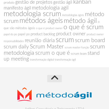
kanban
gestão de projetos
gestão ágil
produto
metodologia agil
manifesto ágil
metodologia scrum
método
metodologias ágeis
métodos ágeis
método ágil
scrum
o
o que é scrum
que são métodos ágeis
o que é product owner
product owner
product backlog
papel po
papel do po
product owner
scrum
scrum board
reunião diária
responsabilidades
scrum
Scrum Master
scrum daily
scrum master função
metodologia
scrum o que é
stand
scrum team
up meeting
transformação digital
transformação ágil
Agilhes Consultoria e Treinamento LTDA