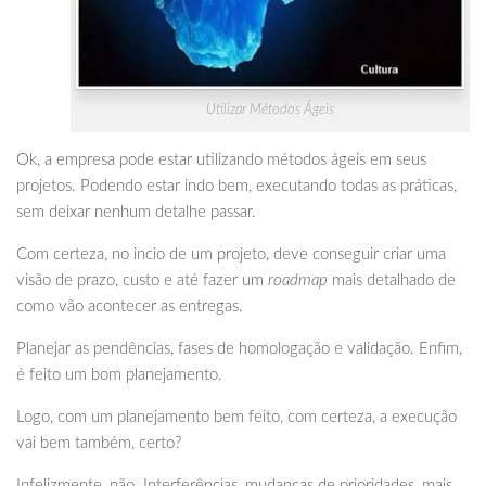
Utilizar Métodos Ágeis
Ok, a empresa pode estar utilizando métodos ágeis em seus
projetos. Podendo estar indo bem, executando todas as práticas,
sem deixar nenhum detalhe passar.
Com certeza, no incio de um projeto, deve conseguir criar uma
visão de prazo, custo e até fazer um
roadmap
mais detalhado de
como vão acontecer as entregas.
Planejar as pendências, fases de homologação e validação. Enfim,
é feito um bom planejamento.
Logo, com um planejamento bem feito, com certeza, a execução
vai bem também, certo?
Infelizmente, não. Interferências, mudanças de prioridades, mais