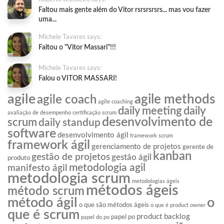
Faltou mais gente além do Vitor rsrsrsrsrs... mas vou fazer
uma...
Michele Tavares says:
Faltou o "Vitor Massari"!!!
Michele Tavares says:
Falou o VITOR MASSARI!
agile
agile methods
agile coach
agile coaching
daily meeting
daily
avaliação de desempenho
certificação scrum
desenvolvimento de
scrum
daily standup
software
desenvolvimento ágil
framework scrum
framework ágil
gerenciamento de projetos
gerente de
kanban
gestão de projetos
gestão ágil
produto
metodologia agil
manifesto ágil
metodologia scrum
metodologias ágeis
métodos ágeis
método scrum
o
método ágil
o que são métodos ágeis
o que é product owner
que é scrum
product backlog
papel po
papel do po