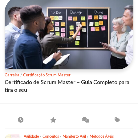
Carreira
/
Certificação Scrum Master
Certificado de Scrum Master – Guia Completo para
tira o seu
Agilidade
/
Conceitos
/
Manifesto Ágil
/
Métodos Ágeis