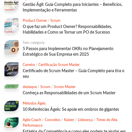
Gestão Ágil: Guia Completo para Iniciantes – Benefícios,
Implementação e Ferramentas
Product Owner
/
Scrum
O que faz um Product Owner? Responsabilidades,
Habilidades e Como se Tornar um PO de Sucesso
Sem categoria
5 Passos para Implementar OKRs no Planejamento
Estratégico de Sua Empresa em 2025
Carreira
/
Certificação Scrum Master
Certificado de Scrum Master – Guia Completo para tira o
seu
destaque
/
Scrum
/
Scrum Master
Conheça as Responsabilidades de um Scrum Master
Métodos Ágeis
10 Referências Ágeis: Se apoie em ombros de gigantes
Agile Coach
/
Conceitos
/
Kaizen
/
Liderança
/
Times de Alta
Performance
Estágios da Competência e como eles podem te ajudar em