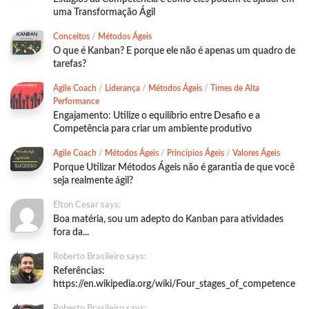
uma Transformação Ágil
Conceitos
/
Métodos Ágeis
O que é Kanban? E porque ele não é apenas um quadro de
tarefas?
Agile Coach
/
Liderança
/
Métodos Ágeis
/
Times de Alta
Performance
Engajamento: Utilize o equilíbrio entre Desafio e a
Competência para criar um ambiente produtivo
Agile Coach
/
Métodos Ágeis
/
Princípios Ágeis
/
Valores Ágeis
Porque Utilizar Métodos Ágeis não é garantia de que você
seja realmente ágil?
Elton Cesar says:
Boa matéria, sou um adepto do Kanban para atividades
fora da...
Roberto Brasileiro says:
Referências:
https://en.wikipedia.org/wiki/Four_stages_of_competence
Roberto Brasileiro says: