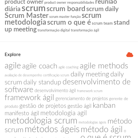
reunião
product owner
product owner responsabilidades
scrum
scrum board
diária
scrum daily
scrum
Scrum Master
scrum master função
metodologia
scrum o que é
stand
scrum team
up meeting
transformação digital
transformação ágil
Explore
agile
agile methods
agile coach
agile coaching
daily meeting
daily
avaliação de desempenho
certificação scrum
desenvolvimento de
scrum
daily standup
software
desenvolvimento ágil
framework scrum
framework ágil
gerenciamento de projetos
gerente de
kanban
gestão de projetos
gestão ágil
produto
metodologia agil
manifesto ágil
metodologia scrum
método
metodologias ágeis
métodos ágeis
método ágil
scrum
o
o que é scrum