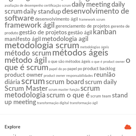
daily meeting
daily
avaliação de desempenho
certificação scrum
desenvolvimento de
scrum
daily standup
software
desenvolvimento ágil
framework scrum
framework ágil
gerenciamento de projetos
gerente de
kanban
gestão de projetos
gestão ágil
produto
metodologia agil
manifesto ágil
metodologia scrum
metodologias ágeis
métodos ágeis
método scrum
o
método ágil
o que são métodos ágeis
o que é product owner
que é scrum
product backlog
papel po
papel do po
reunião
product owner
product owner responsabilidades
scrum
scrum board
diária
scrum daily
scrum
Scrum Master
scrum master função
metodologia
scrum o que é
stand
scrum team
up meeting
transformação digital
transformação ágil
Explore