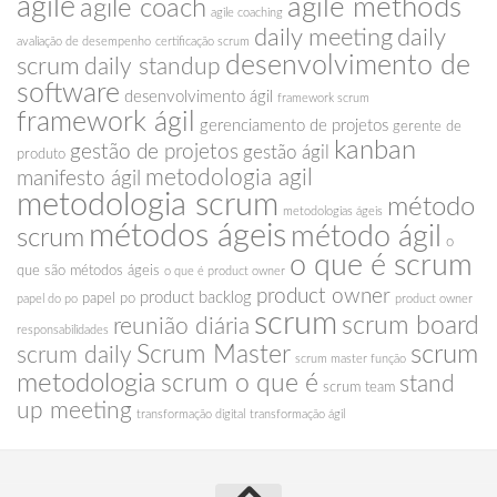
agile
agile methods
agile coach
agile coaching
daily meeting
daily
avaliação de desempenho
certificação scrum
desenvolvimento de
scrum
daily standup
software
desenvolvimento ágil
framework scrum
framework ágil
gerenciamento de projetos
gerente de
kanban
gestão de projetos
gestão ágil
produto
metodologia agil
manifesto ágil
metodologia scrum
método
metodologias ágeis
métodos ágeis
método ágil
scrum
o
o que é scrum
que são métodos ágeis
o que é product owner
product owner
product backlog
papel po
papel do po
product owner
scrum
scrum board
reunião diária
responsabilidades
scrum
Scrum Master
scrum daily
scrum master função
metodologia
scrum o que é
stand
scrum team
up meeting
transformação digital
transformação ágil