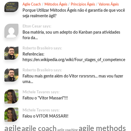
Agile Coach
/
Métodos Ágeis
/
Princípios Ágeis
/
Valores Ágeis
Porque Utilizar Métodos Ágeis não é garantia de que você
seja realmente ágil?
Elton Cesar says:
Boa matéria, sou um adepto do Kanban para atividades
fora da...
Roberto Brasileiro says:
Referências:
https://en.wikipedia.org/wiki/Four_stages_of_competence
Roberto Brasileiro says:
Faltou mais gente além do Vitor rsrsrsrsrs... mas vou fazer
uma...
Michele Tavares says:
Faltou o "Vitor Massari"!!!
Michele Tavares says:
Falou o VITOR MASSARI!
agile
agile methods
agile coach
agile coaching