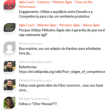
Agile Coach
/
Liderança
/
Métodos Ágeis
/
Times de Alta
Performance
Engajamento: Utilize o equilíbrio entre Desafio e a
Competência para criar um ambiente produtivo
Agile Coach
/
Métodos Ágeis
/
Princípios Ágeis
/
Valores Ágeis
Porque Utilizar Métodos Ágeis não é garantia de que você
seja realmente ágil?
Elton Cesar says:
Boa matéria, sou um adepto do Kanban para atividades
fora da...
Roberto Brasileiro says:
Referências:
https://en.wikipedia.org/wiki/Four_stages_of_competence
Roberto Brasileiro says:
Faltou mais gente além do Vitor rsrsrsrsrs... mas vou fazer
uma...
Michele Tavares says:
Faltou o "Vitor Massari"!!!