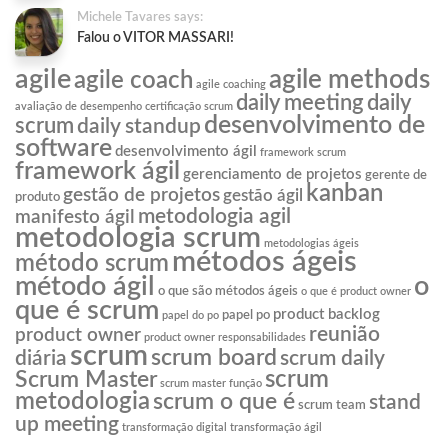
Michele Tavares says:
Falou o VITOR MASSARI!
agile
agile methods
agile coach
agile coaching
daily meeting
daily
avaliação de desempenho
certificação scrum
desenvolvimento de
scrum
daily standup
software
desenvolvimento ágil
framework scrum
framework ágil
gerenciamento de projetos
gerente de
kanban
gestão de projetos
gestão ágil
produto
metodologia agil
manifesto ágil
metodologia scrum
metodologias ágeis
métodos ágeis
método scrum
o
método ágil
o que são métodos ágeis
o que é product owner
que é scrum
product backlog
papel po
papel do po
reunião
product owner
product owner responsabilidades
scrum
scrum board
diária
scrum daily
scrum
Scrum Master
scrum master função
metodologia
scrum o que é
stand
scrum team
up meeting
transformação digital
transformação ágil