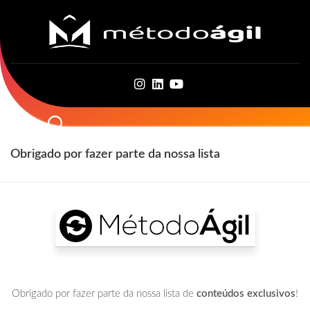
Skip
to
content
Obrigado por fazer parte da nossa lista
Obrigado por fazer parte da nossa lista de
conteúdos exclusivos
!