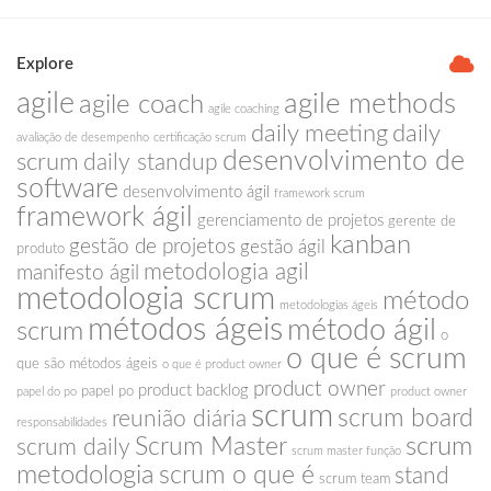
Explore
agile
agile methods
agile coach
agile coaching
daily meeting
daily
avaliação de desempenho
certificação scrum
desenvolvimento de
scrum
daily standup
software
desenvolvimento ágil
framework scrum
framework ágil
gerenciamento de projetos
gerente de
kanban
gestão de projetos
gestão ágil
produto
metodologia agil
manifesto ágil
metodologia scrum
método
metodologias ágeis
métodos ágeis
método ágil
scrum
o
o que é scrum
que são métodos ágeis
o que é product owner
product owner
product backlog
papel po
papel do po
product owner
scrum
scrum board
reunião diária
responsabilidades
scrum
Scrum Master
scrum daily
scrum master função
metodologia
scrum o que é
stand
scrum team