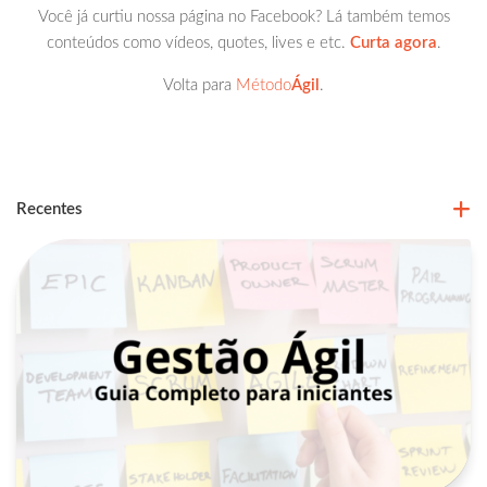
Você já curtiu nossa página no Facebook? Lá também temos
conteúdos como vídeos, quotes, lives e etc.
Curta agora
.
Volta para
Método
Ágil
.
Recentes