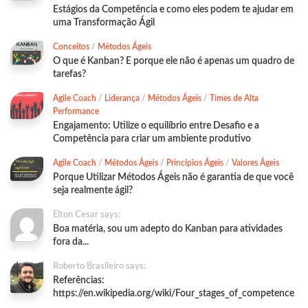
Estágios da Competência e como eles podem te ajudar em
uma Transformação Ágil
Conceitos
/
Métodos Ágeis
O que é Kanban? E porque ele não é apenas um quadro de
tarefas?
Agile Coach
/
Liderança
/
Métodos Ágeis
/
Times de Alta
Performance
Engajamento: Utilize o equilíbrio entre Desafio e a
Competência para criar um ambiente produtivo
Agile Coach
/
Métodos Ágeis
/
Princípios Ágeis
/
Valores Ágeis
Porque Utilizar Métodos Ágeis não é garantia de que você
seja realmente ágil?
Elton Cesar says:
Boa matéria, sou um adepto do Kanban para atividades
fora da...
Roberto Brasileiro says:
Referências:
https://en.wikipedia.org/wiki/Four_stages_of_competence