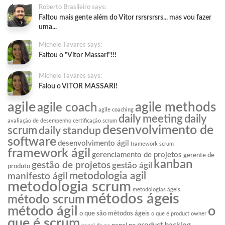
Roberto Brasileiro says:
Faltou mais gente além do Vitor rsrsrsrsrs... mas vou fazer
uma...
Michele Tavares says:
Faltou o "Vitor Massari"!!!
Michele Tavares says:
Falou o VITOR MASSARI!
agile
agile methods
agile coach
agile coaching
daily meeting
daily
avaliação de desempenho
certificação scrum
desenvolvimento de
scrum
daily standup
software
desenvolvimento ágil
framework scrum
framework ágil
gerenciamento de projetos
gerente de
kanban
gestão de projetos
gestão ágil
produto
metodologia agil
manifesto ágil
metodologia scrum
metodologias ágeis
métodos ágeis
método scrum
o
método ágil
o que são métodos ágeis
o que é product owner
que é scrum