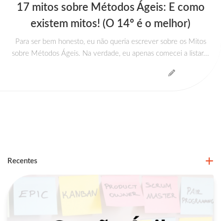
17 mitos sobre Métodos Ágeis: E como
existem mitos! (O 14º é o melhor)
Para ser bem honesto, eu não queria escrever sobre os Mitos
sobre Métodos Ágeis. Na verdade, eu apenas comecei a listar...
Recentes