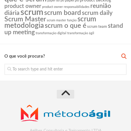
product backlog
papel po
papel do po
reunião
product owner
product owner responsabilidades
scrum
scrum board
diária
scrum daily
scrum
Scrum Master
scrum master função
metodologia
scrum o que é
stand
scrum team
up meeting
transformação digital
transformação ágil
O que você procura?
Agilhes Consultoria e Treinamento LTDA