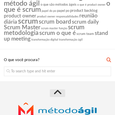
o
método ágil
o que são métodos ágeis
o que é product owner
que é scrum
product backlog
papel po
papel do po
reunião
product owner
product owner responsabilidades
scrum
scrum board
diária
scrum daily
scrum
Scrum Master
scrum master função
metodologia
scrum o que é
stand
scrum team
up meeting
transformação digital
transformação ágil
O que você procura?