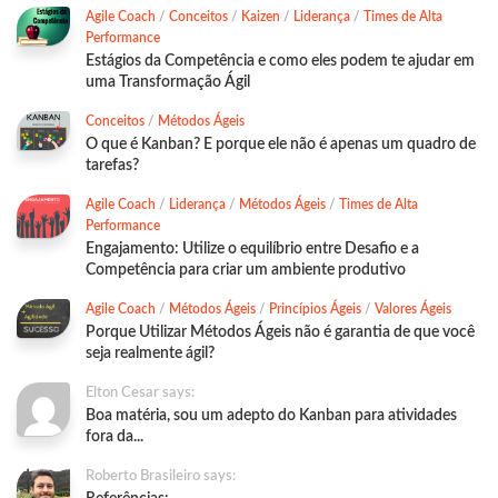
Agile Coach
/
Conceitos
/
Kaizen
/
Liderança
/
Times de Alta
Performance
Estágios da Competência e como eles podem te ajudar em
uma Transformação Ágil
Conceitos
/
Métodos Ágeis
O que é Kanban? E porque ele não é apenas um quadro de
tarefas?
Agile Coach
/
Liderança
/
Métodos Ágeis
/
Times de Alta
Performance
Engajamento: Utilize o equilíbrio entre Desafio e a
Competência para criar um ambiente produtivo
Agile Coach
/
Métodos Ágeis
/
Princípios Ágeis
/
Valores Ágeis
Porque Utilizar Métodos Ágeis não é garantia de que você
seja realmente ágil?
Elton Cesar says:
Boa matéria, sou um adepto do Kanban para atividades
fora da...
Roberto Brasileiro says: