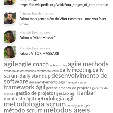
Referências:
https://en.wikipedia.org/wiki/Four_stages_of_competence
Roberto Brasileiro says:
Faltou mais gente além do Vitor rsrsrsrsrs... mas vou fazer
uma...
Michele Tavares says:
Faltou o "Vitor Massari"!!!
Michele Tavares says:
Falou o VITOR MASSARI!
agile
agile methods
agile coach
agile coaching
daily meeting
daily
avaliação de desempenho
certificação scrum
desenvolvimento de
scrum
daily standup
software
desenvolvimento ágil
framework scrum
framework ágil
gerenciamento de projetos
gerente de
kanban
gestão de projetos
gestão ágil
produto
metodologia agil
manifesto ágil
metodologia scrum
metodologias ágeis
métodos ágeis
método scrum