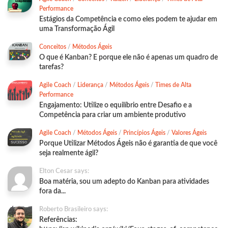
Performance
Estágios da Competência e como eles podem te ajudar em
uma Transformação Ágil
Conceitos
/
Métodos Ágeis
O que é Kanban? E porque ele não é apenas um quadro de
tarefas?
Agile Coach
/
Liderança
/
Métodos Ágeis
/
Times de Alta
Performance
Engajamento: Utilize o equilíbrio entre Desafio e a
Competência para criar um ambiente produtivo
Agile Coach
/
Métodos Ágeis
/
Princípios Ágeis
/
Valores Ágeis
Porque Utilizar Métodos Ágeis não é garantia de que você
seja realmente ágil?
Elton Cesar says:
Boa matéria, sou um adepto do Kanban para atividades
fora da...
Roberto Brasileiro says:
Referências: