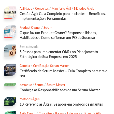
Agilidade
/
Conceitos
/
Manifesto Ágil
/
Métodos Ágeis
Gestão Ágil: Guia Completo para Iniciantes – Benefícios,
Implementação e Ferramentas
Product Owner
/
Scrum
O que faz um Product Owner? Responsabilidades,
Habilidades e Como se Tornar um PO de Sucesso
Sem categoria
5 Passos para Implementar OKRs no Planejamento
Estratégico de Sua Empresa em 2025
Carreira
/
Certificação Scrum Master
Certificado de Scrum Master – Guia Completo para tira o
seu
destaque
/
Scrum
/
Scrum Master
Conheça as Responsabilidades de um Scrum Master
Métodos Ágeis
10 Referências Ágeis: Se apoie em ombros de gigantes
Agile Coach
/
Conceitos
/
Kaizen
/
Liderança
/
Times de Alta