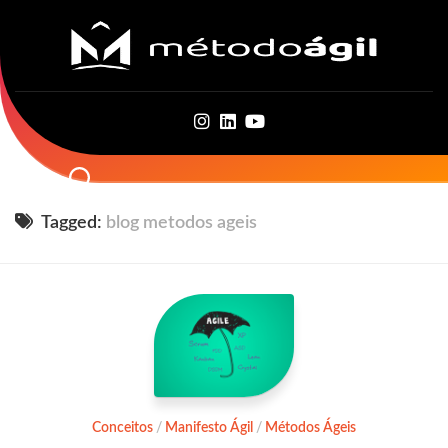
Skip
to
content
Tagged:
blog metodos ageis
Conceitos
/
Manifesto Ágil
/
Métodos Ágeis