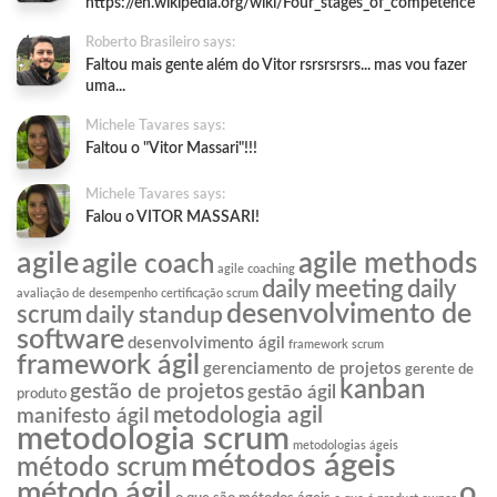
https://en.wikipedia.org/wiki/Four_stages_of_competence
Roberto Brasileiro says:
Faltou mais gente além do Vitor rsrsrsrsrs... mas vou fazer
uma...
Michele Tavares says:
Faltou o "Vitor Massari"!!!
Michele Tavares says:
Falou o VITOR MASSARI!
agile
agile methods
agile coach
agile coaching
daily meeting
daily
avaliação de desempenho
certificação scrum
desenvolvimento de
scrum
daily standup
software
desenvolvimento ágil
framework scrum
framework ágil
gerenciamento de projetos
gerente de
kanban
gestão de projetos
gestão ágil
produto
metodologia agil
manifesto ágil
metodologia scrum
metodologias ágeis
métodos ágeis
método scrum
o
método ágil