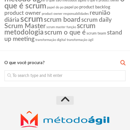
o que são métodos ágeis
o que é product owner
que é scrum
product backlog
papel po
papel do po
reunião
product owner
product owner responsabilidades
scrum
scrum board
diária
scrum daily
scrum
Scrum Master
scrum master função
metodologia
scrum o que é
stand
scrum team
up meeting
transformação digital
transformação ágil
O que você procura?