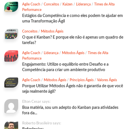
Agile Coach
/
Conceitos
/
Kaizen
/
Liderança
/
Times de Alta
Performance
Estágios da Competência e como eles podem te ajudar em
uma Transformação Ágil
Conceitos
/
Métodos Ágeis
O que é Kanban? E porque ele não é apenas um quadro de
tarefas?
Agile Coach
/
Liderança
/
Métodos Ágeis
/
Times de Alta
Performance
Engajamento: Utilize o equilíbrio entre Desafio e a
Competência para criar um ambiente produtivo
Agile Coach
/
Métodos Ágeis
/
Princípios Ágeis
/
Valores Ágeis
Porque Utilizar Métodos Ágeis não é garantia de que você
seja realmente ágil?
Elton Cesar says:
Boa matéria, sou um adepto do Kanban para atividades
fora da...
Roberto Brasileiro says: