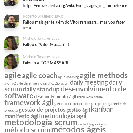
Referências:
https://en.wikipedia.org/wiki/Four_stages_of_competence
Roberto Brasileiro says:
Faltou mais gente além do Vitor rsrsrsrsrs... mas vou fazer
uma...
Michele Tavares says:
Faltou o "Vitor Massari"!!!
Michele Tavares says:
Falou o VITOR MASSARI!
agile
agile methods
agile coach
agile coaching
daily meeting
daily
avaliação de desempenho
certificação scrum
desenvolvimento de
scrum
daily standup
software
desenvolvimento ágil
framework scrum
framework ágil
gerenciamento de projetos
gerente de
kanban
gestão de projetos
gestão ágil
produto
metodologia agil
manifesto ágil
metodologia scrum
metodologias ágeis
métodos ágeis
método scrum