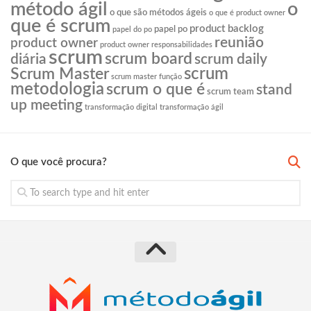
o
método ágil
o que são métodos ágeis
o que é product owner
que é scrum
product backlog
papel po
papel do po
reunião
product owner
product owner responsabilidades
scrum
scrum board
diária
scrum daily
scrum
Scrum Master
scrum master função
metodologia
scrum o que é
stand
scrum team
up meeting
transformação digital
transformação ágil
O que você procura?