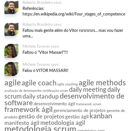
Roberto Brasileiro says:
Referências:
https://en.wikipedia.org/wiki/Four_stages_of_competence
Roberto Brasileiro says:
Faltou mais gente além do Vitor rsrsrsrsrs... mas vou fazer
uma...
Michele Tavares says:
Faltou o "Vitor Massari"!!!
Michele Tavares says:
Falou o VITOR MASSARI!
agile
agile methods
agile coach
agile coaching
daily meeting
daily
avaliação de desempenho
certificação scrum
desenvolvimento de
scrum
daily standup
software
desenvolvimento ágil
framework scrum
framework ágil
gerenciamento de projetos
gerente de
kanban
gestão de projetos
gestão ágil
produto
metodologia agil
manifesto ágil
metodologia scrum
metodologias ágeis