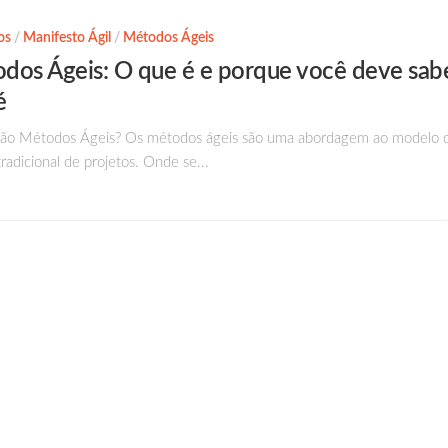
os
/
Manifesto Ágil
/
Métodos Ágeis
dos Ágeis: O que é e porque você deve sab
é
ão Métodos Ágeis? Os métodos ágeis são uma abordagem ao modelo 
radicional de projetos. Onde se...