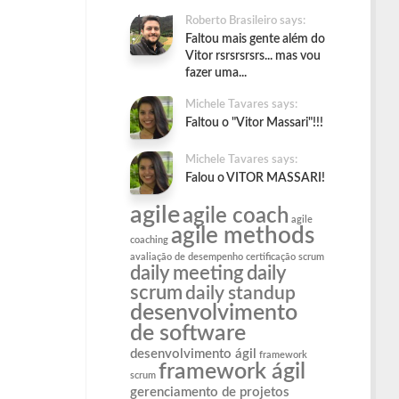
Roberto Brasileiro says:
Faltou mais gente além do
Vitor rsrsrsrsrs... mas vou
fazer uma...
Michele Tavares says:
Faltou o "Vitor Massari"!!!
Michele Tavares says:
Falou o VITOR MASSARI!
agile
agile coach
agile
agile methods
coaching
avaliação de desempenho
certificação scrum
daily meeting
daily
scrum
daily standup
desenvolvimento
de software
desenvolvimento ágil
framework
framework ágil
scrum
gerenciamento de projetos