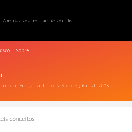
Aprenda a gerar resultado de verdade.
nosco
Sobre
o
ormados no Brasil, atuando com Métodos Ágeis desde 2008.
eis conceitos