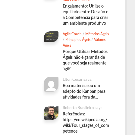
Alta Performance
Engajamento: Utilize o
equilíbrio entre Desafio e
a Competência para criar
um ambiente produtivo
Agile Coach
/
Métodos Ágeis
/
Princípios Ágeis
/
Valores
Ágeis
Porque Utilizar Métodos
Ágeis não é garantia de
que você seja realmente
ágil?
Elton Cesar says:
Boa matéria, sou um
adepto do Kanban para
atividades fora da...
Roberto Brasileiro says:
Referências:
https://en.wikipedia.org/
wiki/Four_stages_of_com
petence