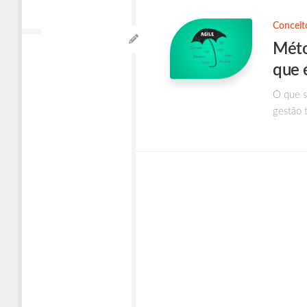
Times
Ágeis
Conceit
Méto
que 
O que s
gestão t