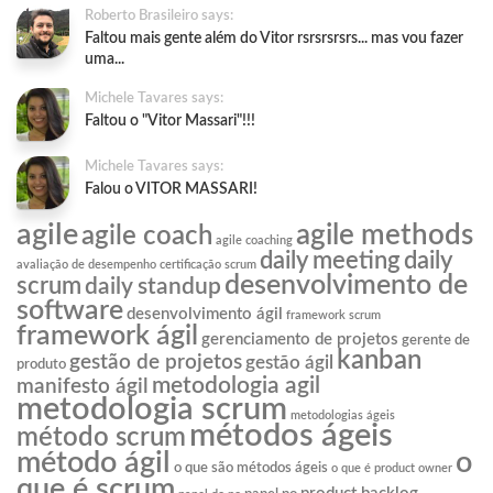
Roberto Brasileiro says:
Faltou mais gente além do Vitor rsrsrsrsrs... mas vou fazer
uma...
Michele Tavares says:
Faltou o "Vitor Massari"!!!
Michele Tavares says:
Falou o VITOR MASSARI!
agile
agile methods
agile coach
agile coaching
daily meeting
daily
avaliação de desempenho
certificação scrum
desenvolvimento de
scrum
daily standup
software
desenvolvimento ágil
framework scrum
framework ágil
gerenciamento de projetos
gerente de
kanban
gestão de projetos
gestão ágil
produto
metodologia agil
manifesto ágil
metodologia scrum
metodologias ágeis
métodos ágeis
método scrum
o
método ágil
o que são métodos ágeis
o que é product owner
que é scrum