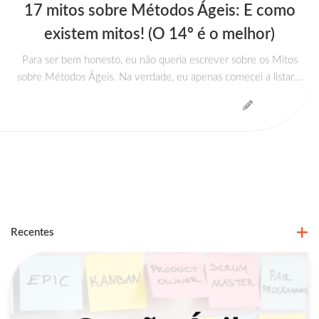
17 mitos sobre Métodos Ágeis: E como
existem mitos! (O 14º é o melhor)
Para ser bem honesto, eu não queria escrever sobre os Mitos
sobre Métodos Ágeis. Na verdade, eu apenas comecei a listar...
Recentes