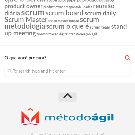
product backlog
papel po
papel do po
reunião
product owner
product owner responsabilidades
scrum
scrum board
diária
scrum daily
scrum
Scrum Master
scrum master função
metodologia
scrum o que é
stand
scrum team
up meeting
transformação digital
transformação ágil
O que você procura?
Agilhes Consultoria e Treinamento LTDA