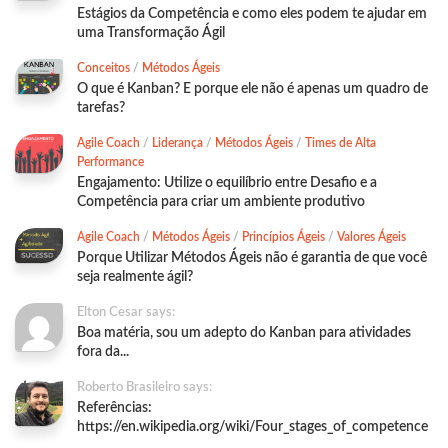
Estágios da Competência e como eles podem te ajudar em
uma Transformação Ágil
Conceitos
/
Métodos Ágeis
O que é Kanban? E porque ele não é apenas um quadro de
tarefas?
Agile Coach
/
Liderança
/
Métodos Ágeis
/
Times de Alta
Performance
Engajamento: Utilize o equilíbrio entre Desafio e a
Competência para criar um ambiente produtivo
Agile Coach
/
Métodos Ágeis
/
Princípios Ágeis
/
Valores Ágeis
Porque Utilizar Métodos Ágeis não é garantia de que você
seja realmente ágil?
Elton Cesar says:
Boa matéria, sou um adepto do Kanban para atividades
fora da...
Roberto Brasileiro says:
Referências:
https://en.wikipedia.org/wiki/Four_stages_of_competence