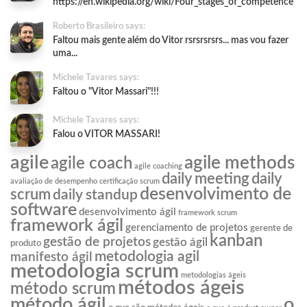
https://en.wikipedia.org/wiki/Four_stages_of_competence
Roberto Brasileiro says:
Faltou mais gente além do Vitor rsrsrsrsrs... mas vou fazer
uma...
Michele Tavares says:
Faltou o "Vitor Massari"!!!
Michele Tavares says:
Falou o VITOR MASSARI!
agile
agile methods
agile coach
agile coaching
daily meeting
daily
avaliação de desempenho
certificação scrum
desenvolvimento de
scrum
daily standup
software
desenvolvimento ágil
framework scrum
framework ágil
gerenciamento de projetos
gerente de
kanban
gestão de projetos
gestão ágil
produto
metodologia agil
manifesto ágil
metodologia scrum
metodologias ágeis
métodos ágeis
método scrum
o
método ágil