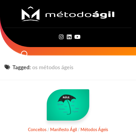
Skip
to
content
Tagged:
os métodos ágeis
Conceitos
/
Manifesto Ágil
/
Métodos Ágeis