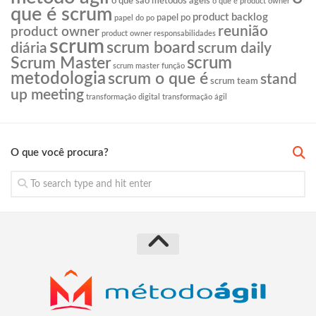
o que são métodos ágeis
o que é product owner
que é scrum
product backlog
papel po
papel do po
reunião
product owner
product owner responsabilidades
scrum
scrum board
diária
scrum daily
scrum
Scrum Master
scrum master função
metodologia
scrum o que é
stand
scrum team
up meeting
transformação digital
transformação ágil
O que você procura?