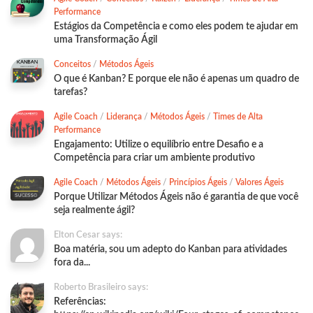
Performance
Estágios da Competência e como eles podem te ajudar em
uma Transformação Ágil
Conceitos
/
Métodos Ágeis
O que é Kanban? E porque ele não é apenas um quadro de
tarefas?
Agile Coach
/
Liderança
/
Métodos Ágeis
/
Times de Alta
Performance
Engajamento: Utilize o equilíbrio entre Desafio e a
Competência para criar um ambiente produtivo
Agile Coach
/
Métodos Ágeis
/
Princípios Ágeis
/
Valores Ágeis
Porque Utilizar Métodos Ágeis não é garantia de que você
seja realmente ágil?
Elton Cesar says:
Boa matéria, sou um adepto do Kanban para atividades
fora da...
Roberto Brasileiro says:
Referências: