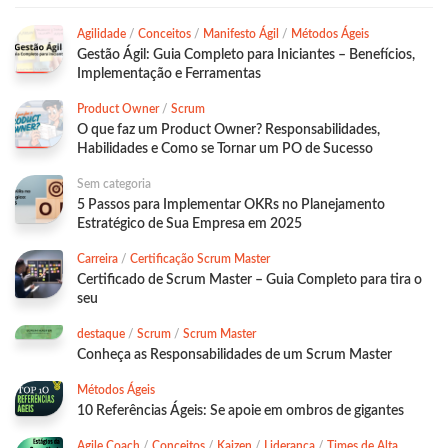
Agilidade
/
Conceitos
/
Manifesto Ágil
/
Métodos Ágeis
Gestão Ágil: Guia Completo para Iniciantes – Benefícios,
Implementação e Ferramentas
Product Owner
/
Scrum
O que faz um Product Owner? Responsabilidades,
Habilidades e Como se Tornar um PO de Sucesso
Sem categoria
5 Passos para Implementar OKRs no Planejamento
Estratégico de Sua Empresa em 2025
Carreira
/
Certificação Scrum Master
Certificado de Scrum Master – Guia Completo para tira o
seu
destaque
/
Scrum
/
Scrum Master
Conheça as Responsabilidades de um Scrum Master
Métodos Ágeis
10 Referências Ágeis: Se apoie em ombros de gigantes
Agile Coach
/
Conceitos
/
Kaizen
/
Liderança
/
Times de Alta