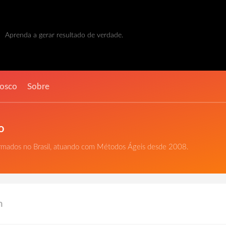
Aprenda a gerar resultado de verdade.
nosco
Sobre
o
ormados no Brasil, atuando com Métodos Ágeis desde 2008.
m