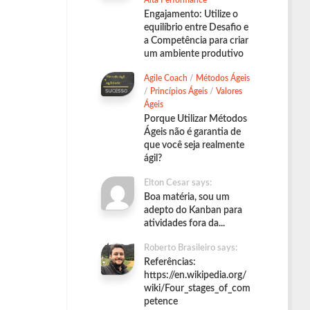
Alta Performance
Engajamento: Utilize o
equilíbrio entre Desafio e
a Competência para criar
um ambiente produtivo
Agile Coach
/
Métodos Ágeis
/
Princípios Ágeis
/
Valores
Ágeis
Porque Utilizar Métodos
Ágeis não é garantia de
que você seja realmente
ágil?
Elton Cesar says:
Boa matéria, sou um
adepto do Kanban para
atividades fora da...
Roberto Brasileiro says:
Referências:
https://en.wikipedia.org/
wiki/Four_stages_of_com
petence