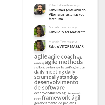
Roberto Brasileiro says:
Faltou mais gente além do
Vitor rsrsrsrsrs... mas vou
fazer uma...
Michele Tavares says:
Faltou o "Vitor Massari"!!!
Michele Tavares says:
Falou o VITOR MASSARI!
agile
agile coach
agile
agile methods
coaching
avaliação de desempenho
certificação scrum
daily meeting
daily
scrum
daily standup
desenvolvimento
de software
desenvolvimento ágil
framework
framework ágil
scrum
gerenciamento de projetos