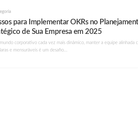
egoria
ssos para Implementar OKRs no Planejamen
atégico de Sua Empresa em 2025
undo corporativo cada vez mais dinâmico, manter a equipe alinhada 
laras e mensuráveis é um desafio...