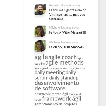
Roberto Brasileiro says:
Faltou mais gente além do
Vitor rsrsrsrsrs... mas vou
fazer uma...
Michele Tavares says:
Faltou o "Vitor Massari"!!!
Michele Tavares says:
Falou o VITOR MASSARI!
agile
agile coach
agile
agile methods
coaching
avaliação de desempenho
certificação scrum
daily meeting
daily
scrum
daily standup
desenvolvimento
de software
desenvolvimento ágil
framework
framework ágil
scrum
gerenciamento de projetos