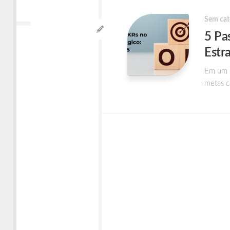
Times
Ágeis
Sem cat
5 Pa
Estr
Em um m
metas c