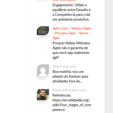
Alta Performance
Engajamento: Utilize o
equilíbrio entre Desafio e
a Competência para criar
um ambiente produtivo
Agile Coach
/
Métodos Ágeis
/
Princípios Ágeis
/
Valores
Ágeis
Porque Utilizar Métodos
Ágeis não é garantia de
que você seja realmente
ágil?
Elton Cesar says:
Boa matéria, sou um
adepto do Kanban para
atividades fora da...
Roberto Brasileiro says:
Referências:
https://en.wikipedia.org/
wiki/Four_stages_of_com
petence