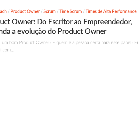
oach
/
Product Owner
/
Scrum
/
Time Scrum
/
Times de Alta Performance
uct Owner: Do Escritor ao Empreendedor,
nda a evolução do Product Owner
 um bom Product Owner? E quem é a pessoa certa para esse papel? Eu
i com...