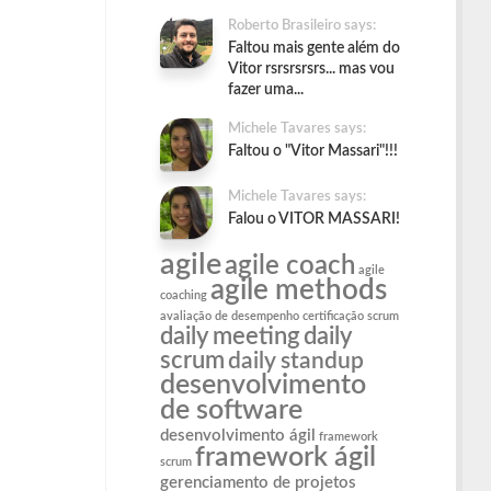
Roberto Brasileiro says:
Faltou mais gente além do
Vitor rsrsrsrsrs... mas vou
fazer uma...
Michele Tavares says:
Faltou o "Vitor Massari"!!!
Michele Tavares says:
Falou o VITOR MASSARI!
agile
agile coach
agile
agile methods
coaching
avaliação de desempenho
certificação scrum
daily meeting
daily
scrum
daily standup
desenvolvimento
de software
desenvolvimento ágil
framework
framework ágil
scrum
gerenciamento de projetos