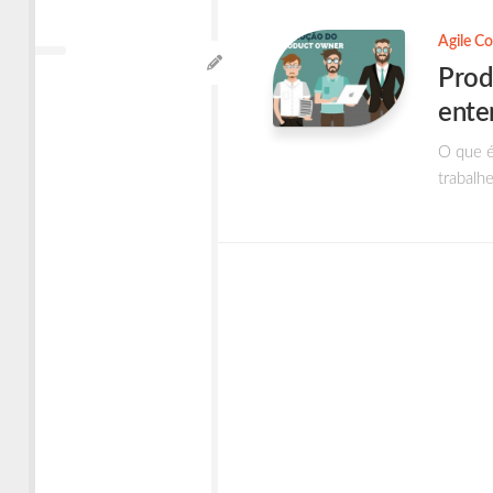
Times
Ágeis
Agile C
Prod
ente
O que é
trabalhe