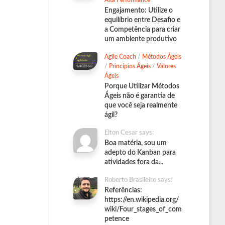
Alta Performance
Engajamento: Utilize o
equilíbrio entre Desafio e
a Competência para criar
um ambiente produtivo
Agile Coach
/
Métodos Ágeis
/
Princípios Ágeis
/
Valores
Ágeis
Porque Utilizar Métodos
Ágeis não é garantia de
que você seja realmente
ágil?
Elton Cesar says:
Boa matéria, sou um
adepto do Kanban para
atividades fora da...
Roberto Brasileiro says:
Referências:
https://en.wikipedia.org/
wiki/Four_stages_of_com
petence