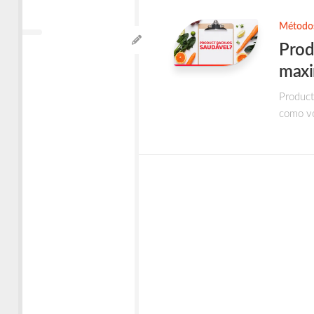
Times
Ágeis
Métodos
Prod
maxi
Product
como vo