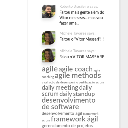
Roberto Brasileiro says:
Faltou mais gente além do
Vitor rsrsrsrsrs... mas vou
fazer uma...
Michele Tavares says:
Faltou o "Vitor Massari"!!!
Michele Tavares says:
Falou o VITOR MASSARI!
agile
agile coach
agile
agile methods
coaching
avaliação de desempenho
certificação scrum
daily meeting
daily
scrum
daily standup
desenvolvimento
de software
desenvolvimento ágil
framework
framework ágil
scrum
gerenciamento de projetos