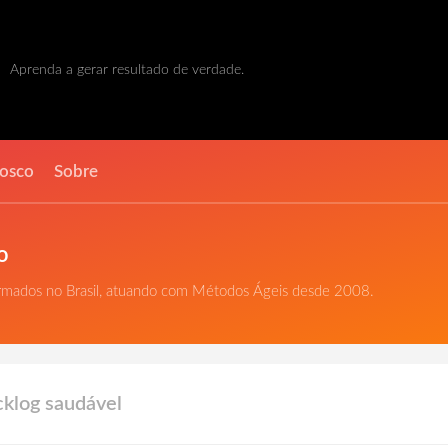
Aprenda a gerar resultado de verdade.
nosco
Sobre
o
ormados no Brasil, atuando com Métodos Ágeis desde 2008.
cklog saudável