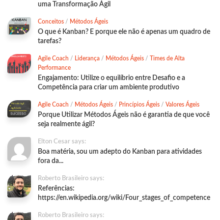
uma Transformação Ágil
Conceitos
/
Métodos Ágeis
O que é Kanban? E porque ele não é apenas um quadro de
tarefas?
Agile Coach
/
Liderança
/
Métodos Ágeis
/
Times de Alta
Performance
Engajamento: Utilize o equilíbrio entre Desafio e a
Competência para criar um ambiente produtivo
Agile Coach
/
Métodos Ágeis
/
Princípios Ágeis
/
Valores Ágeis
Porque Utilizar Métodos Ágeis não é garantia de que você
seja realmente ágil?
Elton Cesar says:
Boa matéria, sou um adepto do Kanban para atividades
fora da...
Roberto Brasileiro says:
Referências:
https://en.wikipedia.org/wiki/Four_stages_of_competence
Roberto Brasileiro says: