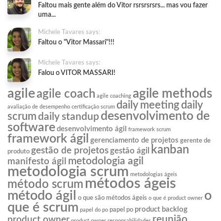
Faltou mais gente além do Vitor rsrsrsrsrs... mas vou fazer
uma...
Michele Tavares says:
Faltou o "Vitor Massari"!!!
Michele Tavares says:
Falou o VITOR MASSARI!
agile
agile methods
agile coach
agile coaching
daily meeting
daily
avaliação de desempenho
certificação scrum
desenvolvimento de
scrum
daily standup
software
desenvolvimento ágil
framework scrum
framework ágil
gerenciamento de projetos
gerente de
kanban
gestão de projetos
gestão ágil
produto
metodologia agil
manifesto ágil
metodologia scrum
metodologias ágeis
métodos ágeis
método scrum
o
método ágil
o que são métodos ágeis
o que é product owner
que é scrum
product backlog
papel po
papel do po
reunião
product owner
product owner responsabilidades