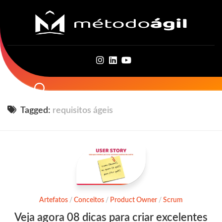
Skip
to
content
Tagged:
requisitos ágeis
Artefatos
/
Conceitos
/
Product Owner
/
Scrum
Veja agora 08 dicas para criar excelentes