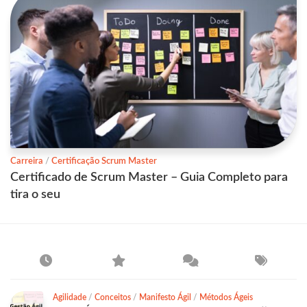
Carreira
/
Certificação Scrum Master
Certificado de Scrum Master – Guia Completo para
tira o seu
Agilidade
/
Conceitos
/
Manifesto Ágil
/
Métodos Ágeis