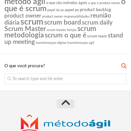
o
método ágil
o que são métodos ágeis
o que é product owner
que é scrum
product backlog
papel po
papel do po
reunião
product owner
product owner responsabilidades
scrum
scrum board
diária
scrum daily
scrum
Scrum Master
scrum master função
metodologia
scrum o que é
stand
scrum team
up meeting
transformação digital
transformação ágil
O que você procura?