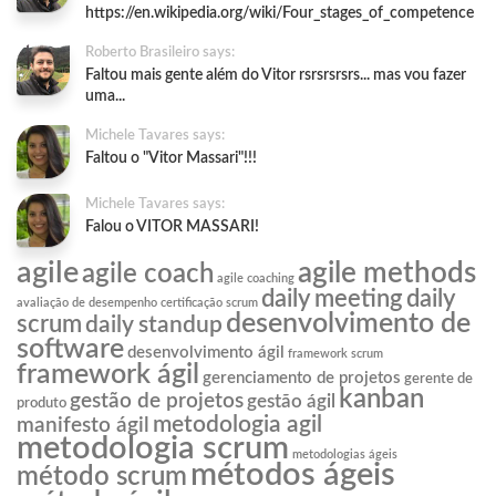
https://en.wikipedia.org/wiki/Four_stages_of_competence
Roberto Brasileiro says:
Faltou mais gente além do Vitor rsrsrsrsrs... mas vou fazer
uma...
Michele Tavares says:
Faltou o "Vitor Massari"!!!
Michele Tavares says:
Falou o VITOR MASSARI!
agile
agile methods
agile coach
agile coaching
daily meeting
daily
avaliação de desempenho
certificação scrum
desenvolvimento de
scrum
daily standup
software
desenvolvimento ágil
framework scrum
framework ágil
gerenciamento de projetos
gerente de
kanban
gestão de projetos
gestão ágil
produto
metodologia agil
manifesto ágil
metodologia scrum
metodologias ágeis
métodos ágeis
método scrum