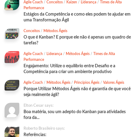
Agile Coach
/
Conceitos
/
Kaizen
/
Liderança
/
Times de Alta
Performance
Estágios da Competência e como eles podem te ajudar em
uma Transformação Ágil
Conceitos
/
Métodos Ágeis
O que é Kanban? E porque ele não é apenas um quadro de
tarefas?
Agile Coach
/
Liderança
/
Métodos Ágeis
/
Times de Alta
Performance
Engajamento: Utilize o equilíbrio entre Desafio e a
Competência para criar um ambiente produtivo
Agile Coach
/
Métodos Ágeis
/
Princípios Ágeis
/
Valores Ágeis
Porque Utilizar Métodos Ágeis não é garantia de que você
seja realmente ágil?
Elton Cesar says:
Boa matéria, sou um adepto do Kanban para atividades
fora da...
Roberto Brasileiro says:
Referências: