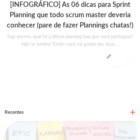
[INFOGRÁFICO] As 06 dicas para Sprint
Planning que todo scrum master deveria
conhecer (pare de fazer Plannings chatas!)
Seja sincero, qual foi a última planning boa que você participou?
Não se lembra? Então você vai gostar das dicas...
Recentes