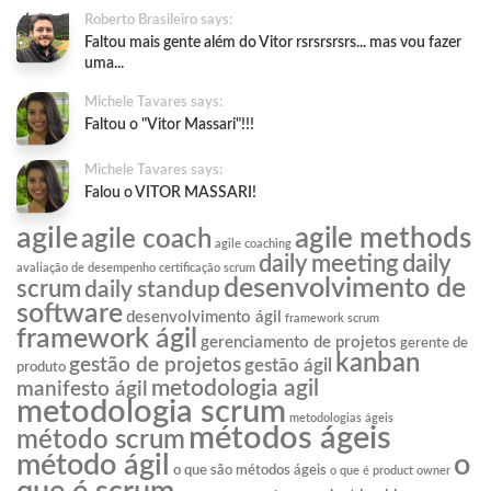
Roberto Brasileiro says:
Faltou mais gente além do Vitor rsrsrsrsrs... mas vou fazer
uma...
Michele Tavares says:
Faltou o "Vitor Massari"!!!
Michele Tavares says:
Falou o VITOR MASSARI!
agile
agile methods
agile coach
agile coaching
daily meeting
daily
avaliação de desempenho
certificação scrum
desenvolvimento de
scrum
daily standup
software
desenvolvimento ágil
framework scrum
framework ágil
gerenciamento de projetos
gerente de
kanban
gestão de projetos
gestão ágil
produto
metodologia agil
manifesto ágil
metodologia scrum
metodologias ágeis
métodos ágeis
método scrum
o
método ágil
o que são métodos ágeis
o que é product owner