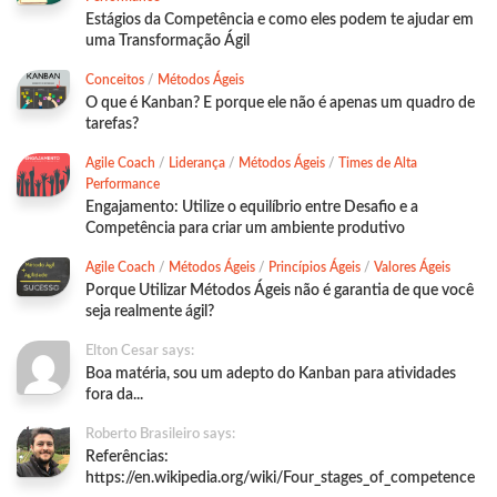
Estágios da Competência e como eles podem te ajudar em
uma Transformação Ágil
Conceitos
/
Métodos Ágeis
O que é Kanban? E porque ele não é apenas um quadro de
tarefas?
Agile Coach
/
Liderança
/
Métodos Ágeis
/
Times de Alta
Performance
Engajamento: Utilize o equilíbrio entre Desafio e a
Competência para criar um ambiente produtivo
Agile Coach
/
Métodos Ágeis
/
Princípios Ágeis
/
Valores Ágeis
Porque Utilizar Métodos Ágeis não é garantia de que você
seja realmente ágil?
Elton Cesar says:
Boa matéria, sou um adepto do Kanban para atividades
fora da...
Roberto Brasileiro says:
Referências:
https://en.wikipedia.org/wiki/Four_stages_of_competence