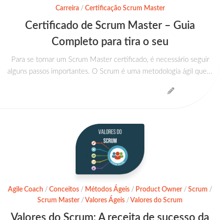
Carreira
/
Certificação Scrum Master
Certificado de Scrum Master – Guia
Completo para tira o seu
Para se tornar um Scrum Master certificado, é necessário seguir
alguns passos importantes. O Scrum é uma metodologia ágil que...
Agile Coach
/
Conceitos
/
Métodos Ágeis
/
Product Owner
/
Scrum
/
Scrum Master
/
Valores Ágeis
/
Valores do Scrum
Valores do Scrum: A receita de sucesso da