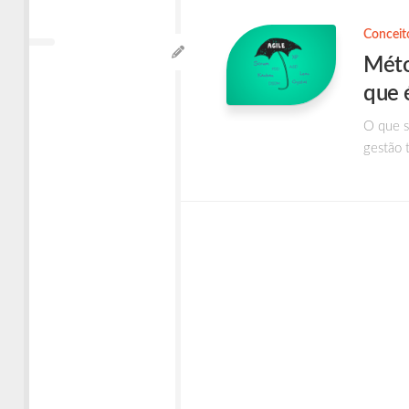
Times
Ágeis
Conceit
Méto
que 
O que s
gestão t