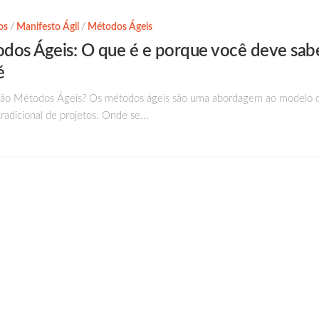
os
/
Manifesto Ágil
/
Métodos Ágeis
dos Ágeis: O que é e porque você deve sab
é
ão Métodos Ágeis? Os métodos ágeis são uma abordagem ao modelo 
radicional de projetos. Onde se...