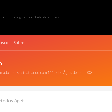
Aprenda a gerar resultado de verdade.
nosco
Sobre
o
ormados no Brasil, atuando com Métodos Ágeis desde 2008.
étodos ágeis