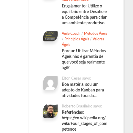
Alta Performance
Engajamento: Utilize o
equilíbrio entre Desafio e
a Competência para criar
um ambiente produtivo
Agile Coach
/
Métodos Ágeis
/
Princípios Ágeis
/
Valores
Ágeis
Porque Utilizar Métodos
Ágeis não é garantia de
que você seja realmente
ágil?
Elton Cesar says:
Boa matéria, sou um
adepto do Kanban para
atividades fora da...
Roberto Brasileiro says:
Referências:
https://en.wikipedia.org/
wiki/Four_stages_of_com
petence