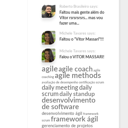
Roberto Brasileiro says:
Faltou mais gente além do
Vitor rsrsrsrsrs... mas vou
fazer uma...
Michele Tavares says:
Faltou o "Vitor Massari"!!!
Michele Tavares says:
Falou o VITOR MASSARI!
agile
agile coach
agile
agile methods
coaching
avaliação de desempenho
certificação scrum
daily meeting
daily
scrum
daily standup
desenvolvimento
de software
desenvolvimento ágil
framework
framework ágil
scrum
gerenciamento de projetos