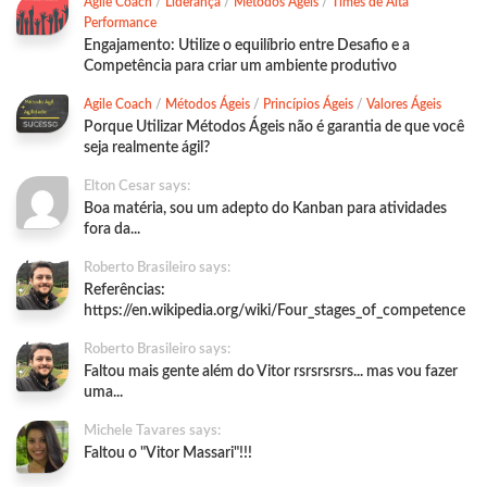
Agile Coach
/
Liderança
/
Métodos Ágeis
/
Times de Alta
Performance
Engajamento: Utilize o equilíbrio entre Desafio e a
Competência para criar um ambiente produtivo
Agile Coach
/
Métodos Ágeis
/
Princípios Ágeis
/
Valores Ágeis
Porque Utilizar Métodos Ágeis não é garantia de que você
seja realmente ágil?
Elton Cesar says:
Boa matéria, sou um adepto do Kanban para atividades
fora da...
Roberto Brasileiro says:
Referências:
https://en.wikipedia.org/wiki/Four_stages_of_competence
Roberto Brasileiro says:
Faltou mais gente além do Vitor rsrsrsrsrs... mas vou fazer
uma...
Michele Tavares says:
Faltou o "Vitor Massari"!!!