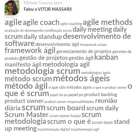
Michele Tavares says:
Falou o VITOR MASSARI!
agile
agile methods
agile coach
agile coaching
daily meeting
daily
avaliação de desempenho
certificação scrum
desenvolvimento de
scrum
daily standup
software
desenvolvimento ágil
framework scrum
framework ágil
gerenciamento de projetos
gerente de
kanban
gestão de projetos
gestão ágil
produto
metodologia agil
manifesto ágil
metodologia scrum
metodologias ágeis
métodos ágeis
método scrum
o
método ágil
o que são métodos ágeis
o que é product owner
que é scrum
product backlog
papel po
papel do po
reunião
product owner
product owner responsabilidades
scrum
scrum board
diária
scrum daily
scrum
Scrum Master
scrum master função
metodologia
scrum o que é
stand
scrum team
up meeting
transformação digital
transformação ágil