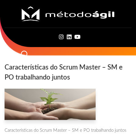
Skip
to
content
Características do Scrum Master – SM e
PO trabalhando juntos
Características do Scrum Master – SM e PO trabalhando juntos