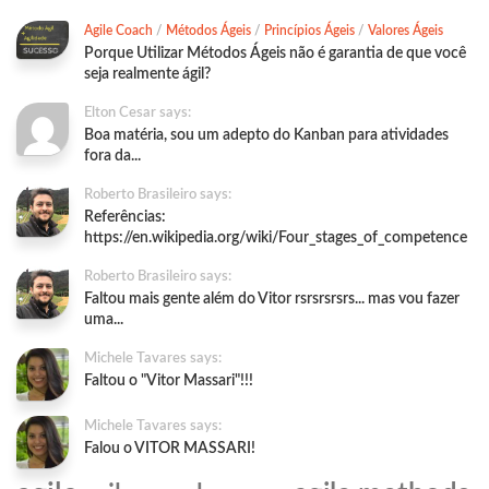
Agile Coach
/
Métodos Ágeis
/
Princípios Ágeis
/
Valores Ágeis
Porque Utilizar Métodos Ágeis não é garantia de que você
seja realmente ágil?
Elton Cesar says:
Boa matéria, sou um adepto do Kanban para atividades
fora da...
Roberto Brasileiro says:
Referências:
https://en.wikipedia.org/wiki/Four_stages_of_competence
Roberto Brasileiro says:
Faltou mais gente além do Vitor rsrsrsrsrs... mas vou fazer
uma...
Michele Tavares says:
Faltou o "Vitor Massari"!!!
Michele Tavares says:
Falou o VITOR MASSARI!