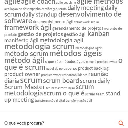
agile
agile methods
agile coach
agile coaching
daily meeting
daily
avaliação de desempenho
certificação scrum
desenvolvimento de
scrum
daily standup
software
desenvolvimento ágil
framework scrum
framework ágil
gerenciamento de projetos
gerente de
kanban
gestão de projetos
gestão ágil
produto
metodologia agil
manifesto ágil
metodologia scrum
metodologias ágeis
métodos ágeis
método scrum
o
método ágil
o que são métodos ágeis
o que é product owner
que é scrum
product backlog
papel po
papel do po
reunião
product owner
product owner responsabilidades
scrum
scrum board
diária
scrum daily
scrum
Scrum Master
scrum master função
metodologia
scrum o que é
stand
scrum team
up meeting
transformação digital
transformação ágil
O que você procura?