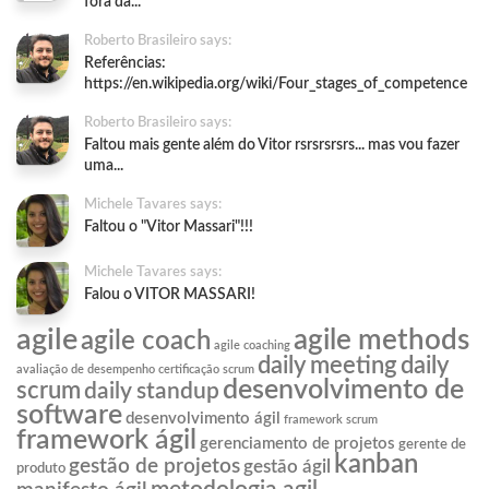
fora da...
Roberto Brasileiro says:
Referências:
https://en.wikipedia.org/wiki/Four_stages_of_competence
Roberto Brasileiro says:
Faltou mais gente além do Vitor rsrsrsrsrs... mas vou fazer
uma...
Michele Tavares says:
Faltou o "Vitor Massari"!!!
Michele Tavares says:
Falou o VITOR MASSARI!
agile
agile methods
agile coach
agile coaching
daily meeting
daily
avaliação de desempenho
certificação scrum
desenvolvimento de
scrum
daily standup
software
desenvolvimento ágil
framework scrum
framework ágil
gerenciamento de projetos
gerente de
kanban
gestão de projetos
gestão ágil
produto