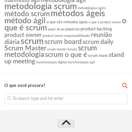
metodologia agil
manifesto ágil
metodologia scrum
metodologias ágeis
métodos ágeis
método scrum
o
método ágil
o que são métodos ágeis
o que é product owner
que é scrum
product backlog
papel po
papel do po
reunião
product owner
product owner responsabilidades
scrum
scrum board
diária
scrum daily
scrum
Scrum Master
scrum master função
metodologia
scrum o que é
stand
scrum team
up meeting
transformação digital
transformação ágil
O que você procura?