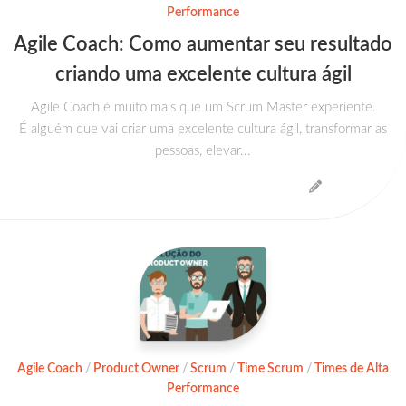
Performance
Agile Coach: Como aumentar seu resultado
criando uma excelente cultura ágil
Agile Coach é muito mais que um Scrum Master experiente.
É alguém que vai criar uma excelente cultura ágil, transformar as
pessoas, elevar...
Agile Coach
/
Product Owner
/
Scrum
/
Time Scrum
/
Times de Alta
Performance