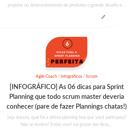
projetos ou desenvolvimento de produtos o grande desafio é...
Agile Coach
/
Infográficos
/
Scrum
[INFOGRÁFICO] As 06 dicas para Sprint
Planning que todo scrum master deveria
conhecer (pare de fazer Plannings chatas!)
Seja sincero, qual foi a última planning boa que você participou?
Não se lembra? Então você vai gostar das dicas...