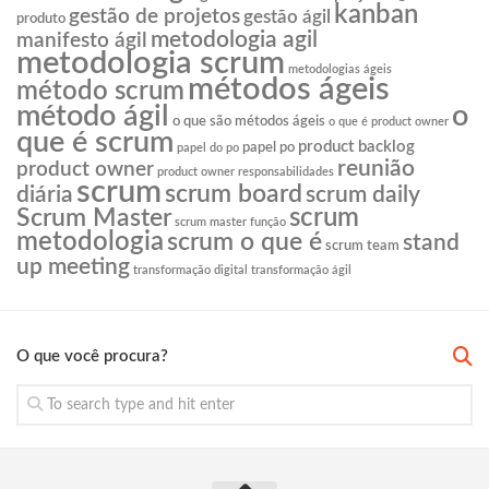
kanban
gestão de projetos
gestão ágil
produto
metodologia agil
manifesto ágil
metodologia scrum
metodologias ágeis
métodos ágeis
método scrum
o
método ágil
o que são métodos ágeis
o que é product owner
que é scrum
product backlog
papel po
papel do po
reunião
product owner
product owner responsabilidades
scrum
scrum board
diária
scrum daily
scrum
Scrum Master
scrum master função
metodologia
scrum o que é
stand
scrum team
up meeting
transformação digital
transformação ágil
O que você procura?