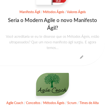
Manifesto Ágil
/
Métodos Ágeis
/
Valores Ágeis
Seria o Modern Agile o novo Manifesto
Ágil?
Você acreditaria se eu te dissesse que os Métodos Ágeis, estão
ultrapassados? Que um novo manifesto ágil surgiu. E agora
temos...
Agile Coach
/
Conceitos
/
Métodos Ágeis
/
Scrum
/
Times de Alta