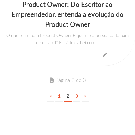
Product Owner: Do Escritor ao
Empreendedor, entenda a evolução do
Product Owner
O que é um bom Product Owner? E quem é a pessoa certa para
esse papel? Eu já trabalhei com...
Página 2 de 3
«
1
2
3
»