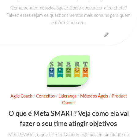
Como vender métodos ágeis? Como convencer meu chefe?
Talvez esses sejam os questionamentos mais comuns para quem
está iniciando ou...
Agile Coach
/
Conceitos
/
Liderança
/
Métodos Ágeis
/
Product
Owner
O que é Meta SMART? Veja como ela vai
fazer o seu time atingir objetivos
Meta SMART, o que é? met Quando estamos em ambiente de