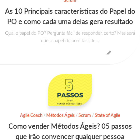
Scrum
As 10 Principais características do Papel do
PO e como cada uma delas gera resultado
Qual o papel do PO? Pergunta fácil de responder, certo? Mas será
que o papel do po é fácil de...
Agile Coach
/
Métodos Ágeis
/
Scrum
/
State of Agile
Como vender Métodos Ágeis? 05 passos
que irão convencer qualquer pessoa