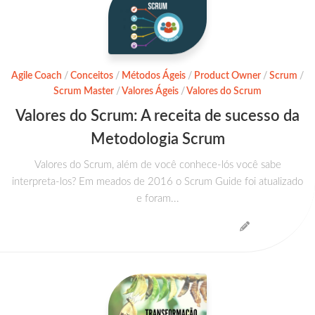
Agile Coach
/
Conceitos
/
Métodos Ágeis
/
Product Owner
/
Scrum
/
Scrum Master
/
Valores Ágeis
/
Valores do Scrum
Valores do Scrum: A receita de sucesso da
Metodologia Scrum
Valores do Scrum, além de você conhece-lós você sabe
interpreta-los? Em meados de 2016 o Scrum Guide foi atualizado
e foram...