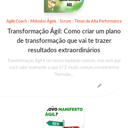
Agile Coach
/
Métodos Ágeis
/
Scrum
/
Times de Alta Performance
Transformação Ágil: Como criar um plano
de transformação que vai te trazer
resultados extraordinários
Transformação Ágil é um termo bastante comum, mas será que
você sabe realmente o que é? É muito comum encontrarmos
“formulas...