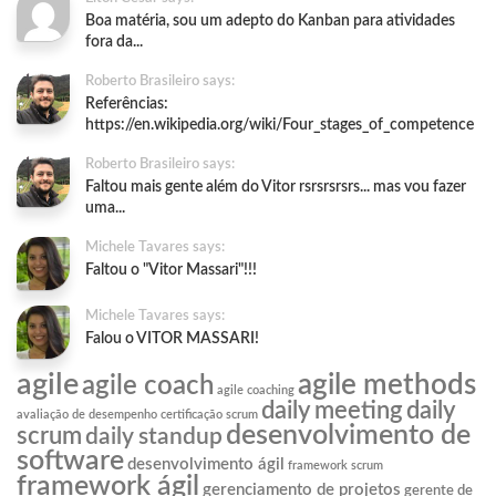
Boa matéria, sou um adepto do Kanban para atividades
fora da...
Roberto Brasileiro says:
Referências:
https://en.wikipedia.org/wiki/Four_stages_of_competence
Roberto Brasileiro says:
Faltou mais gente além do Vitor rsrsrsrsrs... mas vou fazer
uma...
Michele Tavares says:
Faltou o "Vitor Massari"!!!
Michele Tavares says:
Falou o VITOR MASSARI!
agile
agile methods
agile coach
agile coaching
daily meeting
daily
avaliação de desempenho
certificação scrum
desenvolvimento de
scrum
daily standup
software
desenvolvimento ágil
framework scrum
framework ágil
gerenciamento de projetos
gerente de