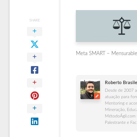
Times
Ágeis
SHARE
Meta SMART – Mensurabl
Roberto Brasile
Desde de 2007 at
atuação para for
Mentoring e acom
Mineração, Educa
MétodoÁgil.com 
Palestrante e Fac