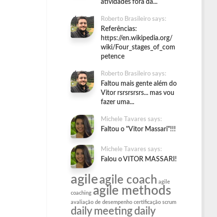
atividades fora da...
Roberto Brasileiro says:
Referências:
https://en.wikipedia.org/
wiki/Four_stages_of_com
petence
Roberto Brasileiro says:
Faltou mais gente além do
Vitor rsrsrsrsrs... mas vou
fazer uma...
Michele Tavares says:
Faltou o "Vitor Massari"!!!
Michele Tavares says:
Falou o VITOR MASSARI!
agile
agile coach
agile
agile methods
coaching
avaliação de desempenho
certificação scrum
daily meeting
daily