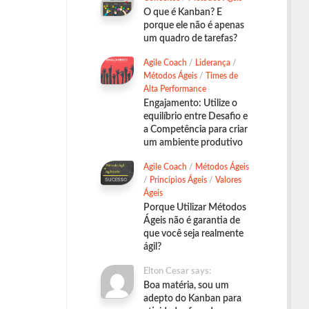
O que é Kanban? E
porque ele não é apenas
um quadro de tarefas?
Agile Coach
/
Liderança
/
Métodos Ágeis
/
Times de
Alta Performance
Engajamento: Utilize o
equilíbrio entre Desafio e
a Competência para criar
um ambiente produtivo
Agile Coach
/
Métodos Ágeis
/
Princípios Ágeis
/
Valores
Ágeis
Porque Utilizar Métodos
Ágeis não é garantia de
que você seja realmente
ágil?
Elton Cesar says:
Boa matéria, sou um
adepto do Kanban para