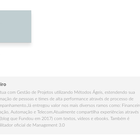
e
iro
ua com Gestão de Projetos utilizando Métodos Ágeis, estendendo sua
mação de pessoas e times de alta performance através de processo de
panhamento.Já entregou valor nos mais diversos ramos como: Financeir
ção, Automação e Telecom.Atualmente compartilha experiências através
(blog que Fundou em 2017) com textos, vídeos e ebooks. Também é
ilitador oficial de Management 3.0