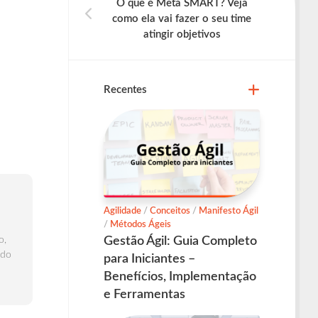
O que é Meta SMART? Veja
como ela vai fazer o seu time
atingir objetivos
Recentes
Agilidade
/
Conceitos
/
Manifesto Ágil
/
Métodos Ágeis
Gestão Ágil: Guia Completo
o,
 do
para Iniciantes –
Benefícios, Implementação
e Ferramentas