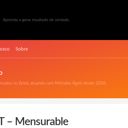
Aprenda a gerar resultado de verdade.
nosco
Sobre
o
ormados no Brasil, atuando com Métodos Ágeis desde 2008.
 – Mensurable