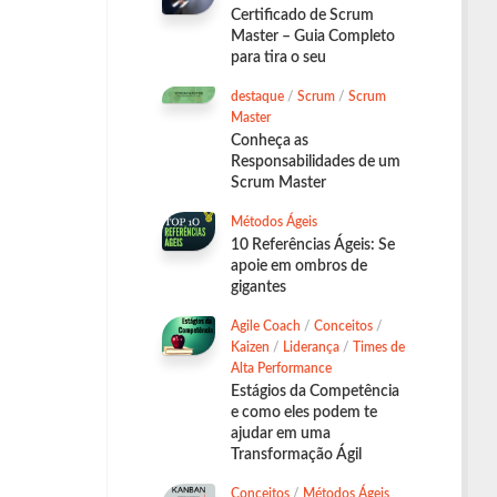
Certificado de Scrum
Master – Guia Completo
para tira o seu
destaque
/
Scrum
/
Scrum
Master
Conheça as
Responsabilidades de um
Scrum Master
Métodos Ágeis
10 Referências Ágeis: Se
apoie em ombros de
gigantes
Agile Coach
/
Conceitos
/
Kaizen
/
Liderança
/
Times de
Alta Performance
Estágios da Competência
e como eles podem te
ajudar em uma
Transformação Ágil
Conceitos
/
Métodos Ágeis