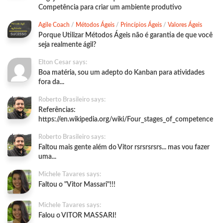
Competência para criar um ambiente produtivo
Agile Coach
/
Métodos Ágeis
/
Princípios Ágeis
/
Valores Ágeis
Porque Utilizar Métodos Ágeis não é garantia de que você
seja realmente ágil?
Elton Cesar says:
Boa matéria, sou um adepto do Kanban para atividades
fora da...
Roberto Brasileiro says:
Referências:
https://en.wikipedia.org/wiki/Four_stages_of_competence
Roberto Brasileiro says:
Faltou mais gente além do Vitor rsrsrsrsrs... mas vou fazer
uma...
Michele Tavares says:
Faltou o "Vitor Massari"!!!
Michele Tavares says:
Falou o VITOR MASSARI!