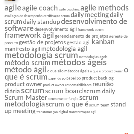
agile
agile methods
agile coach
agile coaching
daily meeting
daily
avaliação de desempenho
certificação scrum
desenvolvimento de
scrum
daily standup
software
desenvolvimento ágil
framework scrum
framework ágil
gerenciamento de projetos
gerente de
kanban
gestão de projetos
gestão ágil
produto
metodologia agil
manifesto ágil
metodologia scrum
metodologias ágeis
métodos ágeis
método scrum
o
método ágil
o que são métodos ágeis
o que é product owner
que é scrum
product backlog
papel po
papel do po
reunião
product owner
product owner responsabilidades
scrum
scrum board
diária
scrum daily
scrum
Scrum Master
scrum master função
metodologia
scrum o que é
stand
scrum team
up meeting
transformação digital
transformação ágil