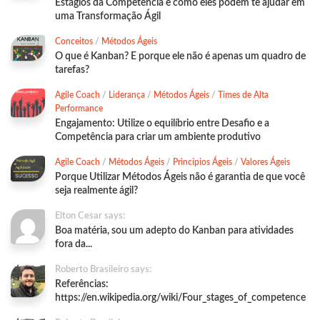
Estágios da Competência e como eles podem te ajudar em
uma Transformação Ágil
Conceitos
/
Métodos Ágeis
O que é Kanban? E porque ele não é apenas um quadro de
tarefas?
Agile Coach
/
Liderança
/
Métodos Ágeis
/
Times de Alta
Performance
Engajamento: Utilize o equilíbrio entre Desafio e a
Competência para criar um ambiente produtivo
Agile Coach
/
Métodos Ágeis
/
Princípios Ágeis
/
Valores Ágeis
Porque Utilizar Métodos Ágeis não é garantia de que você
seja realmente ágil?
Elton Cesar says:
Boa matéria, sou um adepto do Kanban para atividades
fora da...
Roberto Brasileiro says:
Referências:
https://en.wikipedia.org/wiki/Four_stages_of_competence