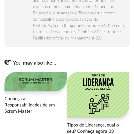
acompanhamento.Já entregou valor nos mais
diversos ramos como: Financeiro, Mineração,
Educação, Automação e Telecom.Atualmente
compartilha experiências através do
MétodoÁgil.com (blog que Fundou em 2017) com
textos, vídeos e ebooks. Também é Palestrante e
Facilitador oficial de Management 3.0
You may also like...
Conheça as
Responsabilidades de um
Scrum Master
Tipos de Liderança, qual o
seu? Conheça agora 08