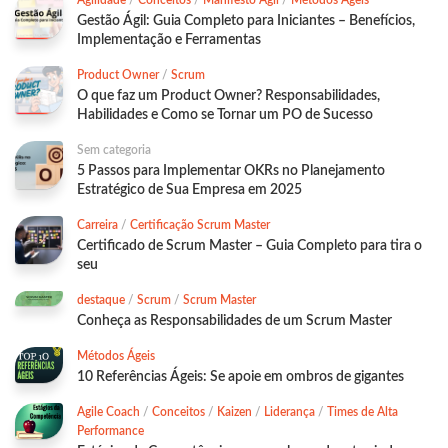
Agilidade
/
Conceitos
/
Manifesto Ágil
/
Métodos Ágeis
Gestão Ágil: Guia Completo para Iniciantes – Benefícios,
Implementação e Ferramentas
Product Owner
/
Scrum
O que faz um Product Owner? Responsabilidades,
Habilidades e Como se Tornar um PO de Sucesso
Sem categoria
5 Passos para Implementar OKRs no Planejamento
Estratégico de Sua Empresa em 2025
Carreira
/
Certificação Scrum Master
Certificado de Scrum Master – Guia Completo para tira o
seu
destaque
/
Scrum
/
Scrum Master
Conheça as Responsabilidades de um Scrum Master
Métodos Ágeis
10 Referências Ágeis: Se apoie em ombros de gigantes
Agile Coach
/
Conceitos
/
Kaizen
/
Liderança
/
Times de Alta
Performance