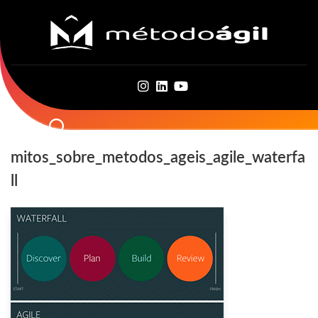
Skip
to
content
mitos_sobre_metodos_ageis_agile_waterfa
ll