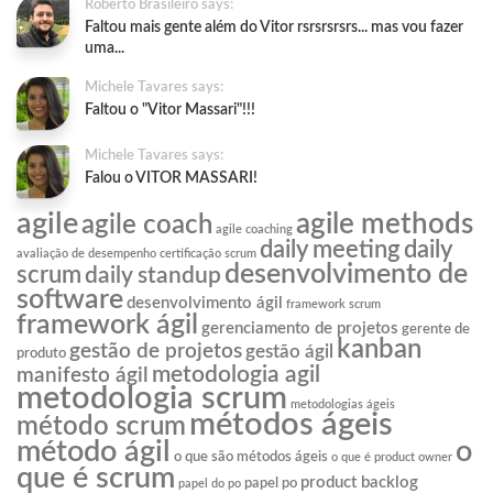
Roberto Brasileiro says:
Faltou mais gente além do Vitor rsrsrsrsrs... mas vou fazer
uma...
Michele Tavares says:
Faltou o "Vitor Massari"!!!
Michele Tavares says:
Falou o VITOR MASSARI!
agile
agile methods
agile coach
agile coaching
daily meeting
daily
avaliação de desempenho
certificação scrum
desenvolvimento de
scrum
daily standup
software
desenvolvimento ágil
framework scrum
framework ágil
gerenciamento de projetos
gerente de
kanban
gestão de projetos
gestão ágil
produto
metodologia agil
manifesto ágil
metodologia scrum
metodologias ágeis
métodos ágeis
método scrum
o
método ágil
o que são métodos ágeis
o que é product owner
que é scrum
product backlog
papel po
papel do po