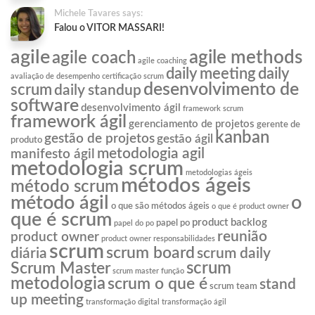
Michele Tavares says:
Falou o VITOR MASSARI!
agile
agile methods
agile coach
agile coaching
daily meeting
daily
avaliação de desempenho
certificação scrum
desenvolvimento de
scrum
daily standup
software
desenvolvimento ágil
framework scrum
framework ágil
gerenciamento de projetos
gerente de
kanban
gestão de projetos
gestão ágil
produto
metodologia agil
manifesto ágil
metodologia scrum
metodologias ágeis
métodos ágeis
método scrum
o
método ágil
o que são métodos ágeis
o que é product owner
que é scrum
product backlog
papel po
papel do po
reunião
product owner
product owner responsabilidades
scrum
scrum board
diária
scrum daily
scrum
Scrum Master
scrum master função
metodologia
scrum o que é
stand
scrum team
up meeting
transformação digital
transformação ágil