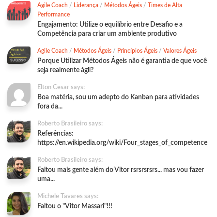
Agile Coach
/
Liderança
/
Métodos Ágeis
/
Times de Alta
Performance
Engajamento: Utilize o equilíbrio entre Desafio e a
Competência para criar um ambiente produtivo
Agile Coach
/
Métodos Ágeis
/
Princípios Ágeis
/
Valores Ágeis
Porque Utilizar Métodos Ágeis não é garantia de que você
seja realmente ágil?
Elton Cesar says:
Boa matéria, sou um adepto do Kanban para atividades
fora da...
Roberto Brasileiro says:
Referências:
https://en.wikipedia.org/wiki/Four_stages_of_competence
Roberto Brasileiro says:
Faltou mais gente além do Vitor rsrsrsrsrs... mas vou fazer
uma...
Michele Tavares says:
Faltou o "Vitor Massari"!!!