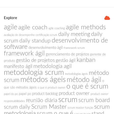
Explore
agile
agile methods
agile coach
agile coaching
daily meeting
daily
avaliação de desempenho
certificação scrum
desenvolvimento de
scrum
daily standup
software
desenvolvimento ágil
framework scrum
framework ágil
gerenciamento de projetos
gerente de
kanban
gestão de projetos
gestão ágil
produto
metodologia agil
manifesto ágil
metodologia scrum
método
metodologias ágeis
métodos ágeis
método ágil
scrum
o
o que é scrum
que são métodos ágeis
o que é product owner
product owner
product backlog
papel po
papel do po
product owner
scrum
scrum board
reunião diária
responsabilidades
scrum
Scrum Master
scrum daily
scrum master função
metodologia
scrum o que é
stand