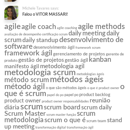
Michele Tavares says:
Falou o VITOR MASSARI!
agile
agile methods
agile coach
agile coaching
daily meeting
daily
avaliação de desempenho
certificação scrum
desenvolvimento de
scrum
daily standup
software
desenvolvimento ágil
framework scrum
framework ágil
gerenciamento de projetos
gerente de
kanban
gestão de projetos
gestão ágil
produto
metodologia agil
manifesto ágil
metodologia scrum
metodologias ágeis
métodos ágeis
método scrum
o
método ágil
o que são métodos ágeis
o que é product owner
que é scrum
product backlog
papel po
papel do po
reunião
product owner
product owner responsabilidades
scrum
scrum board
diária
scrum daily
scrum
Scrum Master
scrum master função
metodologia
scrum o que é
stand
scrum team
up meeting
transformação digital
transformação ágil