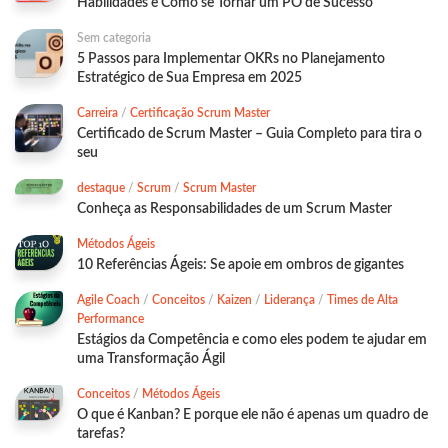
Habilidades e Como se Tornar um PO de Sucesso
Sem categoria
5 Passos para Implementar OKRs no Planejamento
Estratégico de Sua Empresa em 2025
Carreira
/
Certificação Scrum Master
Certificado de Scrum Master – Guia Completo para tira o
seu
destaque
/
Scrum
/
Scrum Master
Conheça as Responsabilidades de um Scrum Master
Métodos Ágeis
10 Referências Ágeis: Se apoie em ombros de gigantes
Agile Coach
/
Conceitos
/
Kaizen
/
Liderança
/
Times de Alta
Performance
Estágios da Competência e como eles podem te ajudar em
uma Transformação Ágil
Conceitos
/
Métodos Ágeis
O que é Kanban? E porque ele não é apenas um quadro de
tarefas?