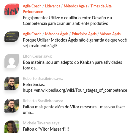
Agile Coach
/
Liderança
/
Métodos Ágeis
/
Times de Alta
Performance
Engajamento: Utilize o equilíbrio entre Desafio e a
Competência para criar um ambiente produtivo
Agile Coach
/
Métodos Ágeis
/
Princípios Ágeis
/
Valores Ágeis
Porque Utilizar Métodos Ágeis não é garantia de que você
seja realmente ágil?
Elton Cesar says:
Boa matéria, sou um adepto do Kanban para atividades
fora da...
Roberto Brasileiro says:
Referências:
https://en.wikipedia.org/wiki/Four_stages_of_competence
Roberto Brasileiro says:
Faltou mais gente além do Vitor rsrsrsrsrs... mas vou fazer
uma...
Michele Tavares says:
Faltou o "Vitor Massari"!!!