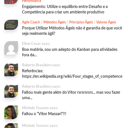
Performance
Engajamento: Utilize o equilíbrio entre Desafio e a
Competência para criar um ambiente produtivo
Agile Coach
/
Métodos Ágeis
/
Princípios Ágeis
/
Valores Ágeis
Porque Utilizar Métodos Ágeis não é garantia de que você
seja realmente ágil?
Elton Cesar says:
Boa matéria, sou um adepto do Kanban para atividades
fora da...
Roberto Brasileiro says:
Referências:
https://en.wikipedia.org/wiki/Four_stages_of_competence
Roberto Brasileiro says:
Faltou mais gente além do Vitor rsrsrsrsrs... mas vou fazer
uma...
Michele Tavares says:
Faltou o "Vitor Massari"!!!
Michele Tavares says: