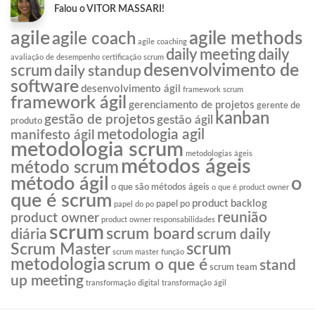
Falou o VITOR MASSARI!
agile
agile methods
agile coach
agile coaching
daily meeting
daily
avaliação de desempenho
certificação scrum
desenvolvimento de
scrum
daily standup
software
desenvolvimento ágil
framework scrum
framework ágil
gerenciamento de projetos
gerente de
kanban
gestão de projetos
gestão ágil
produto
metodologia agil
manifesto ágil
metodologia scrum
metodologias ágeis
métodos ágeis
método scrum
o
método ágil
o que são métodos ágeis
o que é product owner
que é scrum
product backlog
papel po
papel do po
reunião
product owner
product owner responsabilidades
scrum
scrum board
diária
scrum daily
scrum
Scrum Master
scrum master função
metodologia
scrum o que é
stand
scrum team
up meeting
transformação digital
transformação ágil