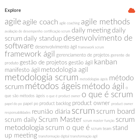
Explore
agile
agile methods
agile coach
agile coaching
daily meeting
daily
avaliação de desempenho
certificação scrum
desenvolvimento de
scrum
daily standup
software
desenvolvimento ágil
framework scrum
framework ágil
gerenciamento de projetos
gerente de
kanban
gestão de projetos
gestão ágil
produto
metodologia agil
manifesto ágil
metodologia scrum
método
metodologias ágeis
métodos ágeis
método ágil
scrum
o
o que é scrum
que são métodos ágeis
o que é product owner
product owner
product backlog
papel po
papel do po
product owner
scrum
scrum board
reunião diária
responsabilidades
scrum
Scrum Master
scrum daily
scrum master função
metodologia
scrum o que é
stand
scrum team
up meeting
transformação digital
transformação ágil