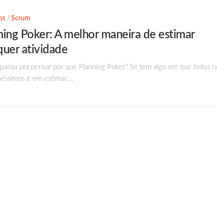
os
/
Scrum
ning Poker: A melhor maneira de estimar
quer atividade
 parou pra pensar por que Planning Poker? Se tem algo em que todos n
éssimos é em estimar,...