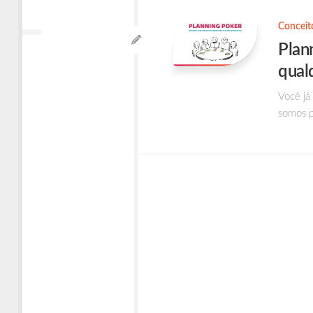
Times
Ágeis
Conceit
Plan
qual
Você já
somos p