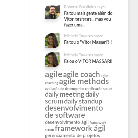
Roberto Brasileiro says:
Faltou mais gente além do
Vitor rsrsrsrsrs... mas vou
fazer uma...
Michele Tavares says:
Faltou o "Vitor Massari"!!!
Michele Tavares says:
Falou o VITOR MASSARI!
agile
agile coach
agile
agile methods
coaching
avaliação de desempenho
certificação scrum
daily meeting
daily
scrum
daily standup
desenvolvimento
de software
desenvolvimento ágil
framework
framework ágil
scrum
gerenciamento de projetos