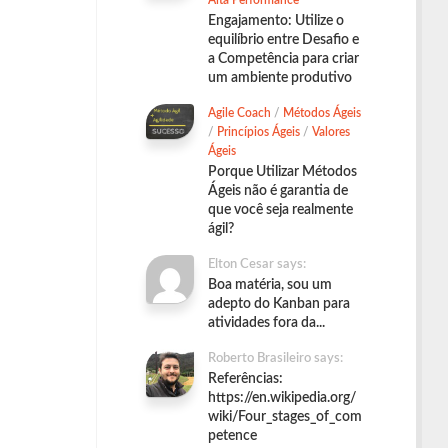
Alta Performance
Engajamento: Utilize o
equilíbrio entre Desafio e
a Competência para criar
um ambiente produtivo
Agile Coach
/
Métodos Ágeis
/
Princípios Ágeis
/
Valores
Ágeis
Porque Utilizar Métodos
Ágeis não é garantia de
que você seja realmente
ágil?
Elton Cesar says:
Boa matéria, sou um
adepto do Kanban para
atividades fora da...
Roberto Brasileiro says:
Referências:
https://en.wikipedia.org/
wiki/Four_stages_of_com
petence