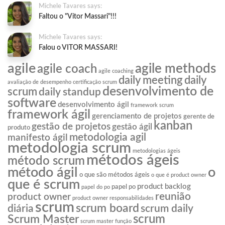
Michele Tavares says:
Faltou o "Vitor Massari"!!!
Michele Tavares says:
Falou o VITOR MASSARI!
agile
agile methods
agile coach
agile coaching
daily meeting
daily
avaliação de desempenho
certificação scrum
desenvolvimento de
scrum
daily standup
software
desenvolvimento ágil
framework scrum
framework ágil
gerenciamento de projetos
gerente de
kanban
gestão de projetos
gestão ágil
produto
metodologia agil
manifesto ágil
metodologia scrum
metodologias ágeis
métodos ágeis
método scrum
o
método ágil
o que são métodos ágeis
o que é product owner
que é scrum
product backlog
papel po
papel do po
reunião
product owner
product owner responsabilidades
scrum
scrum board
diária
scrum daily
scrum
Scrum Master
scrum master função