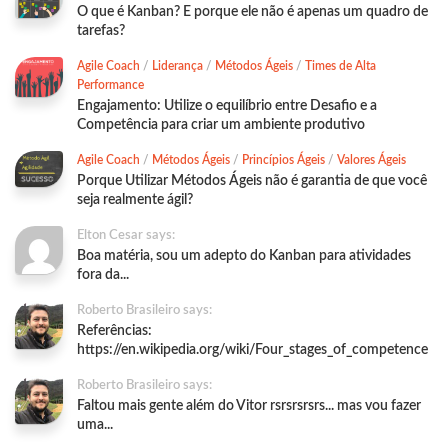
O que é Kanban? E porque ele não é apenas um quadro de
tarefas?
Agile Coach
/
Liderança
/
Métodos Ágeis
/
Times de Alta
Performance
Engajamento: Utilize o equilíbrio entre Desafio e a
Competência para criar um ambiente produtivo
Agile Coach
/
Métodos Ágeis
/
Princípios Ágeis
/
Valores Ágeis
Porque Utilizar Métodos Ágeis não é garantia de que você
seja realmente ágil?
Elton Cesar says:
Boa matéria, sou um adepto do Kanban para atividades
fora da...
Roberto Brasileiro says:
Referências:
https://en.wikipedia.org/wiki/Four_stages_of_competence
Roberto Brasileiro says:
Faltou mais gente além do Vitor rsrsrsrsrs... mas vou fazer
uma...