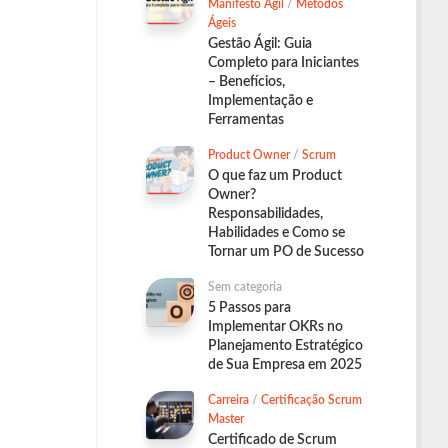
Manifesto Ágil
/
Métodos
Ágeis
Gestão Ágil: Guia
Completo para Iniciantes
– Benefícios,
Implementação e
Ferramentas
Product Owner
/
Scrum
O que faz um Product
Owner?
Responsabilidades,
Habilidades e Como se
Tornar um PO de Sucesso
Sem categoria
5 Passos para
Implementar OKRs no
Planejamento Estratégico
de Sua Empresa em 2025
Carreira
/
Certificação Scrum
Master
Certificado de Scrum