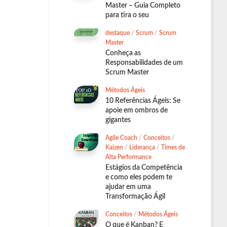
Master – Guia Completo
para tira o seu
destaque
/
Scrum
/
Scrum
Master
Conheça as
Responsabilidades de um
Scrum Master
Métodos Ágeis
10 Referências Ágeis: Se
apoie em ombros de
gigantes
Agile Coach
/
Conceitos
/
Kaizen
/
Liderança
/
Times de
Alta Performance
Estágios da Competência
e como eles podem te
ajudar em uma
Transformação Ágil
Conceitos
/
Métodos Ágeis
O que é Kanban? E