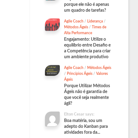
porque ele não é apenas
um quadro de tarefas?
Agile Coach
/
Liderança
/
Métodos Ágeis
/
Times de
Alta Performance
Engajamento: Utilize o
equilíbrio entre Desafio e
a Competência para criar
um ambiente produtivo
Agile Coach
/
Métodos Ágeis
/
Princípios Ágeis
/
Valores
Ágeis
Porque Utilizar Métodos
Ágeis não é garantia de
que você seja realmente
ágil?
Elton Cesar says:
Boa matéria, sou um
adepto do Kanban para
atividades fora da...