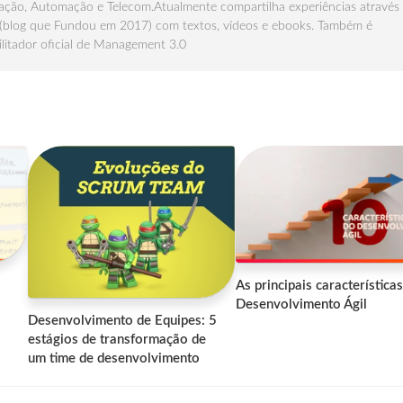
ção, Automação e Telecom.Atualmente compartilha experiências através
(blog que Fundou em 2017) com textos, vídeos e ebooks. Também é
ilitador oficial de Management 3.0
As principais característica
Desenvolvimento Ágil
Desenvolvimento de Equipes: 5
estágios de transformação de
um time de desenvolvimento