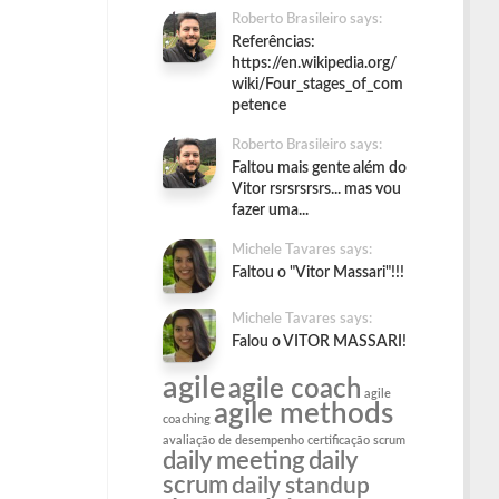
Roberto Brasileiro says:
Referências:
https://en.wikipedia.org/
wiki/Four_stages_of_com
petence
Roberto Brasileiro says:
Faltou mais gente além do
Vitor rsrsrsrsrs... mas vou
fazer uma...
Michele Tavares says:
Faltou o "Vitor Massari"!!!
Michele Tavares says:
Falou o VITOR MASSARI!
agile
agile coach
agile
agile methods
coaching
avaliação de desempenho
certificação scrum
daily meeting
daily
scrum
daily standup