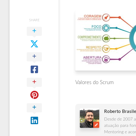
Times
Ágeis
SHARE
Valores do Scrum
Roberto Brasile
Desde de 2007 at
atuação para for
Mentoring e acom