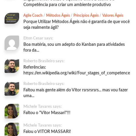
Competência para criar um ambiente produtivo
Agile Coach
/
Métodos Ágeis
/
Princípios Ágeis
/
Valores Ágeis
Porque Utilizar Métodos Ágeis não é garantia de que você
seja realmente ágil?
Elton Cesar says:
Boa matéria, sou um adepto do Kanban para atividades
fora da...
Roberto Brasileiro says:
Referências:
https://en.wikipedia.org/wiki/Four_stages_of_competence
Roberto Brasileiro says:
Faltou mais gente além do Vitor rsrsrsrsrs... mas vou fazer
uma...
Michele Tavares says:
Faltou o "Vitor Massari"!!!
Michele Tavares says:
Falou o VITOR MASSARI!