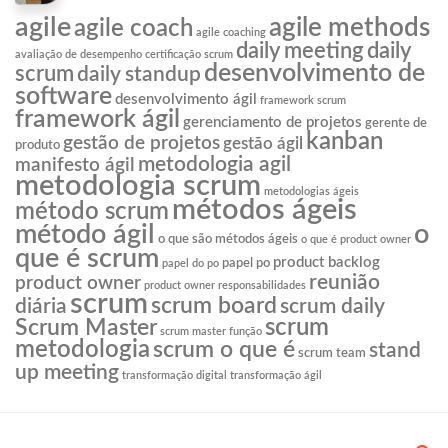
agile
agile methods
agile coach
agile coaching
daily meeting
daily
avaliação de desempenho
certificação scrum
desenvolvimento de
scrum
daily standup
software
desenvolvimento ágil
framework scrum
framework ágil
gerenciamento de projetos
gerente de
kanban
gestão de projetos
gestão ágil
produto
metodologia agil
manifesto ágil
metodologia scrum
metodologias ágeis
métodos ágeis
método scrum
o
método ágil
o que são métodos ágeis
o que é product owner
que é scrum
product backlog
papel po
papel do po
reunião
product owner
product owner responsabilidades
scrum
scrum board
diária
scrum daily
scrum
Scrum Master
scrum master função
metodologia
scrum o que é
stand
scrum team
up meeting
transformação digital
transformação ágil