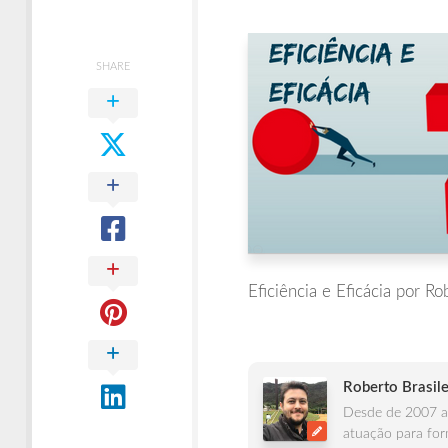
Times
Ágeis
SHARE
Eficiência e Eficácia por Ro
Roberto Brasile
Desde de 2007 at
atuação para for