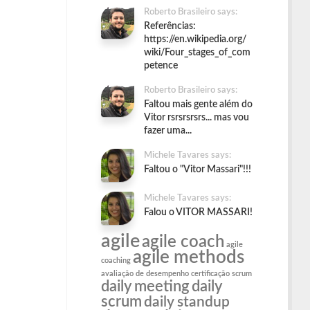
Roberto Brasileiro says:
Referências:
https://en.wikipedia.org/
wiki/Four_stages_of_com
petence
Roberto Brasileiro says:
Faltou mais gente além do
Vitor rsrsrsrsrs... mas vou
fazer uma...
Michele Tavares says:
Faltou o "Vitor Massari"!!!
Michele Tavares says:
Falou o VITOR MASSARI!
agile
agile coach
agile
agile methods
coaching
avaliação de desempenho
certificação scrum
daily meeting
daily
scrum
daily standup