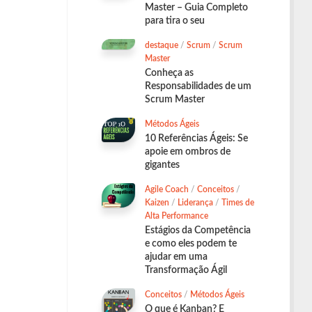
Master – Guia Completo
para tira o seu
destaque
/
Scrum
/
Scrum
Master
Conheça as
Responsabilidades de um
Scrum Master
Métodos Ágeis
10 Referências Ágeis: Se
apoie em ombros de
gigantes
Agile Coach
/
Conceitos
/
Kaizen
/
Liderança
/
Times de
Alta Performance
Estágios da Competência
e como eles podem te
ajudar em uma
Transformação Ágil
Conceitos
/
Métodos Ágeis
O que é Kanban? E