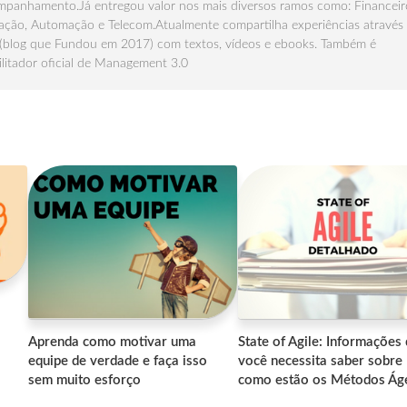
panhamento.Já entregou valor nos mais diversos ramos como: Financeir
ção, Automação e Telecom.Atualmente compartilha experiências através
(blog que Fundou em 2017) com textos, vídeos e ebooks. Também é
ilitador oficial de Management 3.0
Aprenda como motivar uma
State of Agile: Informações
equipe de verdade e faça isso
você necessita saber sobre
sem muito esforço
como estão os Métodos Ág