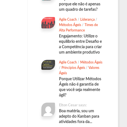
porque ele não é apenas
um quadro de tarefas?
Agile Coach
/
Liderança
/
Métodos Ágeis
/
Times de
Alta Performance
Engajamento: Utilize o
equilíbrio entre Desafio e
a Competência para criar
um ambiente produtivo
Agile Coach
/
Métodos Ágeis
/
Princípios Ágeis
/
Valores
Ágeis
Porque Utilizar Métodos
Ágeis não é garantia de
que você seja realmente
ágil?
Elton Cesar says:
Boa matéria, sou um
adepto do Kanban para
atividades fora da...