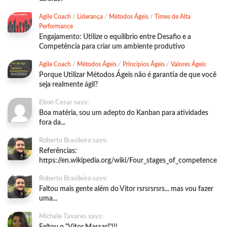
Agile Coach
/
Liderança
/
Métodos Ágeis
/
Times de Alta
Performance
Engajamento: Utilize o equilíbrio entre Desafio e a
Competência para criar um ambiente produtivo
Agile Coach
/
Métodos Ágeis
/
Princípios Ágeis
/
Valores Ágeis
Porque Utilizar Métodos Ágeis não é garantia de que você
seja realmente ágil?
Elton Cesar says:
Boa matéria, sou um adepto do Kanban para atividades
fora da...
Roberto Brasileiro says:
Referências:
https://en.wikipedia.org/wiki/Four_stages_of_competence
Roberto Brasileiro says:
Faltou mais gente além do Vitor rsrsrsrsrs... mas vou fazer
uma...
Michele Tavares says: