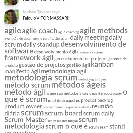
Faltou o "Vitor Massari"!!!
Michele Tavares says:
Falou o VITOR MASSARI!
agile
agile methods
agile coach
agile coaching
daily meeting
daily
avaliação de desempenho
certificação scrum
desenvolvimento de
scrum
daily standup
software
desenvolvimento ágil
framework scrum
framework ágil
gerenciamento de projetos
gerente de
kanban
gestão de projetos
gestão ágil
produto
metodologia agil
manifesto ágil
metodologia scrum
metodologias ágeis
métodos ágeis
método scrum
o
método ágil
o que são métodos ágeis
o que é product owner
que é scrum
product backlog
papel po
papel do po
reunião
product owner
product owner responsabilidades
scrum
scrum board
diária
scrum daily
scrum
Scrum Master
scrum master função
metodologia
scrum o que é
stand
scrum team