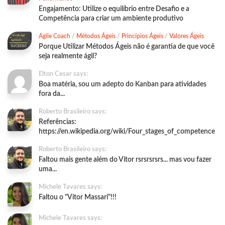
Engajamento: Utilize o equilíbrio entre Desafio e a
Competência para criar um ambiente produtivo
Agile Coach
/
Métodos Ágeis
/
Princípios Ágeis
/
Valores Ágeis
Porque Utilizar Métodos Ágeis não é garantia de que você
seja realmente ágil?
Elton Cesar says:
Boa matéria, sou um adepto do Kanban para atividades
fora da...
Roberto Brasileiro says:
Referências:
https://en.wikipedia.org/wiki/Four_stages_of_competence
Roberto Brasileiro says:
Faltou mais gente além do Vitor rsrsrsrsrs... mas vou fazer
uma...
Michele Tavares says:
Faltou o "Vitor Massari"!!!
Michele Tavares says: