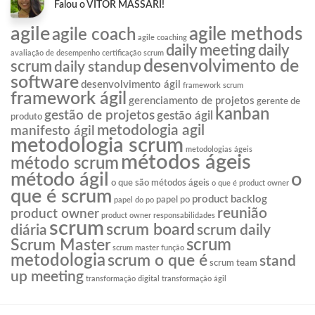
Falou o VITOR MASSARI!
agile
agile methods
agile coach
agile coaching
daily meeting
daily
avaliação de desempenho
certificação scrum
desenvolvimento de
scrum
daily standup
software
desenvolvimento ágil
framework scrum
framework ágil
gerenciamento de projetos
gerente de
kanban
gestão de projetos
gestão ágil
produto
metodologia agil
manifesto ágil
metodologia scrum
metodologias ágeis
métodos ágeis
método scrum
o
método ágil
o que são métodos ágeis
o que é product owner
que é scrum
product backlog
papel po
papel do po
reunião
product owner
product owner responsabilidades
scrum
scrum board
diária
scrum daily
scrum
Scrum Master
scrum master função
metodologia
scrum o que é
stand
scrum team
up meeting
transformação digital
transformação ágil