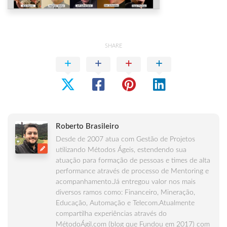
SHARE
Roberto Brasileiro
Desde de 2007 atua com Gestão de Projetos
utilizando Métodos Ágeis, estendendo sua
atuação para formação de pessoas e times de alta
performance através de processo de Mentoring e
acompanhamento.Já entregou valor nos mais
diversos ramos como: Financeiro, Mineração,
Educação, Automação e Telecom.Atualmente
compartilha experiências através do
MétodoÁgil.com (blog que Fundou em 2017) com