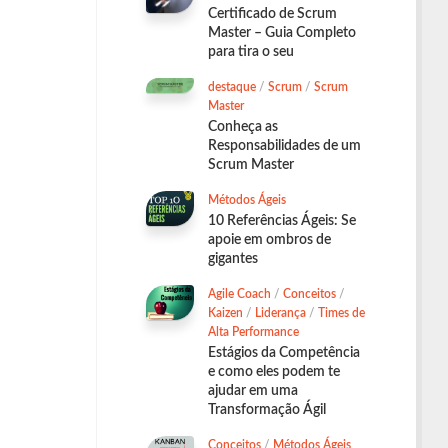
Certificado de Scrum
Master – Guia Completo
para tira o seu
destaque
/
Scrum
/
Scrum
Master
Conheça as
Responsabilidades de um
Scrum Master
Métodos Ágeis
10 Referências Ágeis: Se
apoie em ombros de
gigantes
Agile Coach
/
Conceitos
/
Kaizen
/
Liderança
/
Times de
Alta Performance
Estágios da Competência
e como eles podem te
ajudar em uma
Transformação Ágil
Conceitos
/
Métodos Ágeis