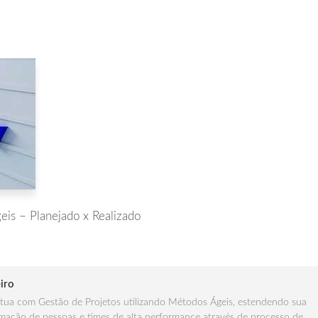
is – Planejado x Realizado
iro
ua com Gestão de Projetos utilizando Métodos Ágeis, estendendo sua
mação de pessoas e times de alta performance através de processo de