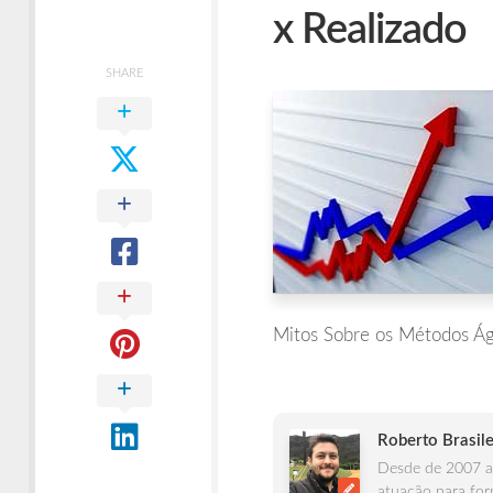
Times
x Realizado
Ágeis
SHARE
Mitos Sobre os Métodos Áge
Roberto Brasile
Desde de 2007 at
atuação para for