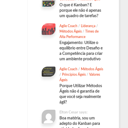
O que é Kanban? E
porque ele não é apenas
um quadro de tarefas?
Agile Coach
/
Liderança
/
Métodos Ágeis
/
Times de
Alta Performance
Engajamento: Utilize o
equilíbrio entre Desafio e
a Competência para criar
um ambiente produtivo
Agile Coach
/
Métodos Ágeis
/
Princípios Ágeis
/
Valores
Ágeis
Porque Utilizar Métodos
Ágeis não é garantia de
que você seja realmente
ágil?
Elton Cesar says:
Boa matéria, sou um
adepto do Kanban para