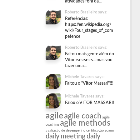
atividades fora da...
Roberto Brasileiro says:
Referências:
https://en.wikipedia.org/
wiki/Four_stages_of_com
petence
Roberto Brasileiro says:
Faltou mais gente além do
Vitor rsrsrsrsrs... mas vou
fazer uma...
Michele Tavares says:
Faltou o "Vitor Massari"!!!
Michele Tavares says:
Falou o VITOR MASSARI!
agile
agile coach
agile
agile methods
coaching
avaliação de desempenho
certificação scrum
daily meeting
daily