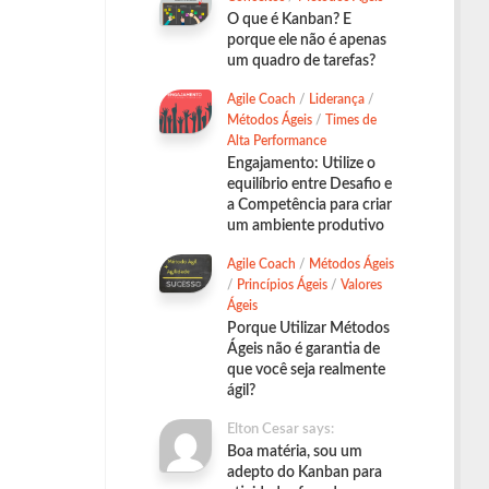
O que é Kanban? E
porque ele não é apenas
um quadro de tarefas?
Agile Coach
/
Liderança
/
Métodos Ágeis
/
Times de
Alta Performance
Engajamento: Utilize o
equilíbrio entre Desafio e
a Competência para criar
um ambiente produtivo
Agile Coach
/
Métodos Ágeis
/
Princípios Ágeis
/
Valores
Ágeis
Porque Utilizar Métodos
Ágeis não é garantia de
que você seja realmente
ágil?
Elton Cesar says:
Boa matéria, sou um
adepto do Kanban para