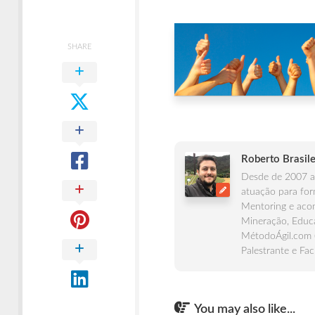
Times
Ágeis
SHARE
Roberto Brasile
Desde de 2007 at
atuação para for
Mentoring e acom
Mineração, Educa
MétodoÁgil.com 
Palestrante e Fac
You may also like...