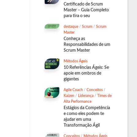
Certificado de Scrum
Master – Guia Completo
para tira o seu
destaque
/
Scrum
/
Scrum
Master
Conheça as
Responsabilidades de um
Scrum Master
Métodos Ágeis
10 Referências Ágeis: Se
apoie em ombros de
gigantes
Agile Coach
/
Conceitos
/
Kaizen
/
Liderança
/
Times de
Alta Performance
Estágios da Competência
e como eles podem te
ajudar em uma
Transformação Ágil
Conceitos
/
Métodos Ágeis