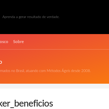
Aprenda a gerar resultado de verdade.
nosco
Sobre
o
ormados no Brasil, atuando com Métodos Ágeis desde 2008.
ker_beneficios