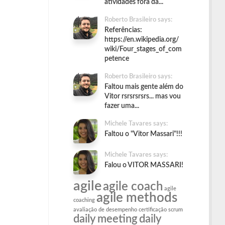
atividades fora da...
Roberto Brasileiro says:
Referências:
https://en.wikipedia.org/
wiki/Four_stages_of_com
petence
Roberto Brasileiro says:
Faltou mais gente além do
Vitor rsrsrsrsrs... mas vou
fazer uma...
Michele Tavares says:
Faltou o "Vitor Massari"!!!
Michele Tavares says:
Falou o VITOR MASSARI!
agile
agile coach
agile
agile methods
coaching
avaliação de desempenho
certificação scrum
daily meeting
daily