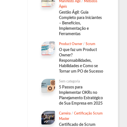
Manifesto Ágil
/
Métodos
Ágeis
Gestão Ágil: Guia
Completo para Iniciantes
– Benefícios,
Implementação e
Ferramentas
Product Owner
/
Scrum
O que faz um Product
Owner?
Responsabilidades,
Habilidades e Como se
Tornar um PO de Sucesso
Sem categoria
5 Passos para
Implementar OKRs no
Planejamento Estratégico
de Sua Empresa em 2025
Carreira
/
Certificação Scrum
Master
Certificado de Scrum