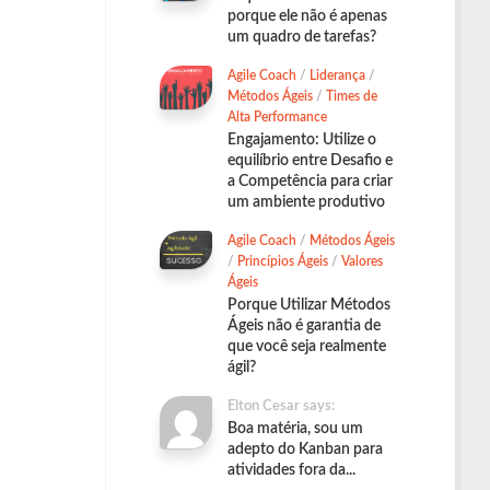
porque ele não é apenas
um quadro de tarefas?
Agile Coach
/
Liderança
/
Métodos Ágeis
/
Times de
Alta Performance
Engajamento: Utilize o
equilíbrio entre Desafio e
a Competência para criar
um ambiente produtivo
Agile Coach
/
Métodos Ágeis
/
Princípios Ágeis
/
Valores
Ágeis
Porque Utilizar Métodos
Ágeis não é garantia de
que você seja realmente
ágil?
Elton Cesar says:
Boa matéria, sou um
adepto do Kanban para
atividades fora da...