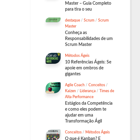
Master – Guia Completo
para tira o seu
destaque
/
Scrum
/
Scrum
Master
Conheça as
Responsabilidades de um
Scrum Master
Métodos Ágeis
10 Referências Ágeis: Se
apoie em ombros de
gigantes
Agile Coach
/
Conceitos
/
Kaizen
/
Liderança
/
Times de
Alta Performance
Estágios da Competência
e como eles podem te
ajudar em uma
Transformação Ágil
Conceitos
/
Métodos Ágeis
O que é Kanban? E