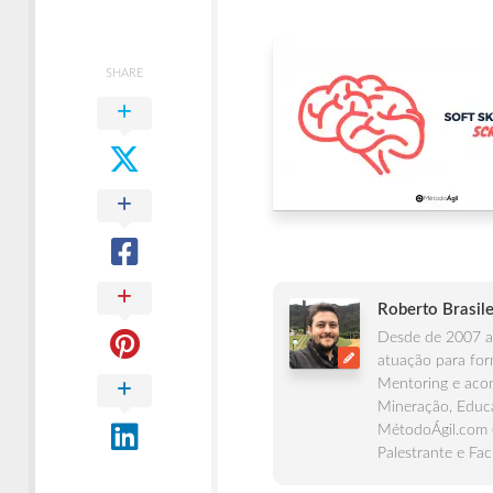
Times
Ágeis
SHARE
Roberto Brasile
Desde de 2007 at
atuação para for
Mentoring e acom
Mineração, Educa
MétodoÁgil.com 
Palestrante e Fac