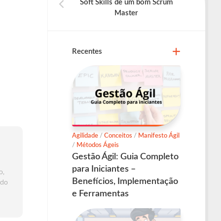
Soft Skills de um bom Scrum
Master
Recentes
Agilidade
/
Conceitos
/
Manifesto Ágil
/
Métodos Ágeis
Gestão Ágil: Guia Completo
para Iniciantes –
o,
Benefícios, Implementação
 do
e Ferramentas