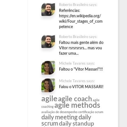
Roberto Brasileiro says:
Referências:
https://en.wikipedia.org/
wiki/Four_stages_of_com
petence
Roberto Brasileiro says:
Faltou mais gente além do
Vitor rsrsrsrsrs... mas vou
fazer uma...
Michele Tavares says:
Faltou o "Vitor Massari"!!!
Michele Tavares says:
Falou o VITOR MASSARI!
agile
agile coach
agile
agile methods
coaching
avaliação de desempenho
certificação scrum
daily meeting
daily
scrum
daily standup