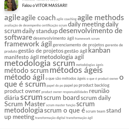
Falou o VITOR MASSARI!
agile
agile methods
agile coach
agile coaching
daily meeting
daily
avaliação de desempenho
certificação scrum
desenvolvimento de
scrum
daily standup
software
desenvolvimento ágil
framework scrum
framework ágil
gerenciamento de projetos
gerente de
kanban
gestão de projetos
gestão ágil
produto
metodologia agil
manifesto ágil
metodologia scrum
metodologias ágeis
métodos ágeis
método scrum
o
método ágil
o que são métodos ágeis
o que é product owner
que é scrum
product backlog
papel po
papel do po
reunião
product owner
product owner responsabilidades
scrum
scrum board
diária
scrum daily
scrum
Scrum Master
scrum master função
metodologia
scrum o que é
stand
scrum team
up meeting
transformação digital
transformação ágil