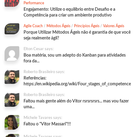
Performance
Engajamento: Utilize o equilíbrio entre Desafio e a
Competência para criar um ambiente produtivo
Agile Coach
/
Métodos Ágeis
/
Princípios Ágeis
/
Valores Ágeis
Porque Utilizar Métodos Ágeis não é garantia de que você
seja realmente ágil?
Elton Cesar says:
Boa matéria, sou um adepto do Kanban para atividades
fora da...
Roberto Brasileiro says:
Referências:
https://en.wikipedia.org/wiki/Four_stages_of_competence
Roberto Brasileiro says:
Faltou mais gente além do Vitor rsrsrsrsrs... mas vou fazer
uma...
Michele Tavares says:
Faltou o "Vitor Massari"!!!
Michele Tavares says: