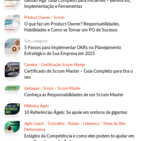
Gestão Ágil: Guia Completo para Iniciantes – Benefícios,
Implementação e Ferramentas
Product Owner
/
Scrum
O que faz um Product Owner? Responsabilidades,
Habilidades e Como se Tornar um PO de Sucesso
Sem categoria
5 Passos para Implementar OKRs no Planejamento
Estratégico de Sua Empresa em 2025
Carreira
/
Certificação Scrum Master
Certificado de Scrum Master – Guia Completo para tira o
seu
destaque
/
Scrum
/
Scrum Master
Conheça as Responsabilidades de um Scrum Master
Métodos Ágeis
10 Referências Ágeis: Se apoie em ombros de gigantes
Agile Coach
/
Conceitos
/
Kaizen
/
Liderança
/
Times de Alta
Performance
Estágios da Competência e como eles podem te ajudar em