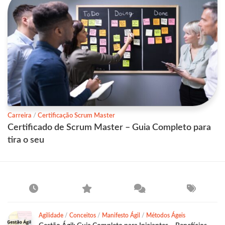
Carreira
/
Certificação Scrum Master
Certificado de Scrum Master – Guia Completo para
tira o seu
Agilidade
/
Conceitos
/
Manifesto Ágil
/
Métodos Ágeis