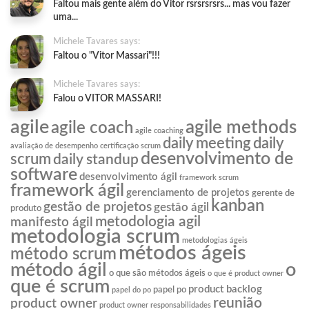
Faltou mais gente além do Vitor rsrsrsrsrs... mas vou fazer
uma...
Michele Tavares says:
Faltou o "Vitor Massari"!!!
Michele Tavares says:
Falou o VITOR MASSARI!
agile
agile methods
agile coach
agile coaching
daily meeting
daily
avaliação de desempenho
certificação scrum
desenvolvimento de
scrum
daily standup
software
desenvolvimento ágil
framework scrum
framework ágil
gerenciamento de projetos
gerente de
kanban
gestão de projetos
gestão ágil
produto
metodologia agil
manifesto ágil
metodologia scrum
metodologias ágeis
métodos ágeis
método scrum
o
método ágil
o que são métodos ágeis
o que é product owner
que é scrum
product backlog
papel po
papel do po
reunião
product owner
product owner responsabilidades