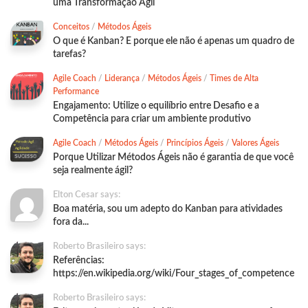
uma Transformação Ágil
Conceitos
/
Métodos Ágeis
O que é Kanban? E porque ele não é apenas um quadro de
tarefas?
Agile Coach
/
Liderança
/
Métodos Ágeis
/
Times de Alta
Performance
Engajamento: Utilize o equilíbrio entre Desafio e a
Competência para criar um ambiente produtivo
Agile Coach
/
Métodos Ágeis
/
Princípios Ágeis
/
Valores Ágeis
Porque Utilizar Métodos Ágeis não é garantia de que você
seja realmente ágil?
Elton Cesar says:
Boa matéria, sou um adepto do Kanban para atividades
fora da...
Roberto Brasileiro says:
Referências:
https://en.wikipedia.org/wiki/Four_stages_of_competence
Roberto Brasileiro says: